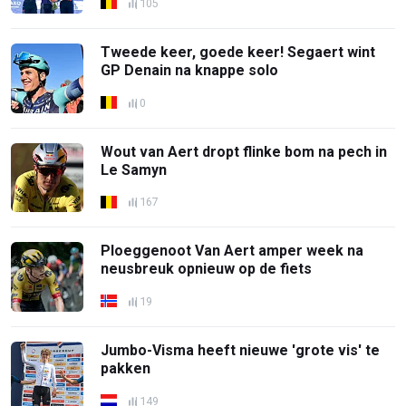
105
Tweede keer, goede keer! Segaert wint
GP Denain na knappe solo
0
Wout van Aert dropt flinke bom na pech in
Le Samyn
167
Ploeggenoot Van Aert amper week na
neusbreuk opnieuw op de fiets
19
Jumbo-Visma heeft nieuwe 'grote vis' te
pakken
149