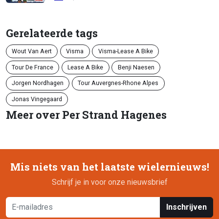
Gerelateerde tags
Wout Van Aert
Visma
Visma-Lease A Bike
Tour De France
Lease A Bike
Benji Naesen
Jorgen Nordhagen
Tour Auvergnes-Rhone Alpes
Jonas Vingegaard
Meer over Per Strand Hagenes
Mis niets van het laatste wielernieuws!
Schrijf je in voor onze nieuwsbrief
Inschrijven