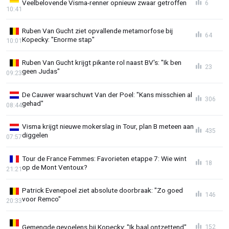
Veelbelovende Visma-renner opnieuw zwaar getroffen
6
10:41
Ruben Van Gucht ziet opvallende metamorfose bij
64
Kopecky: "Enorme stap"
10:01
Ruben Van Gucht krijgt pikante rol naast BV's: "Ik ben
23
geen Judas"
09:23
De Cauwer waarschuwt Van der Poel: "Kans misschien al
306
gehad"
08:44
Visma krijgt nieuwe mokerslag in Tour, plan B meteen aan
435
diggelen
07:57
Tour de France Femmes: Favorieten etappe 7: Wie wint
18
op de Mont Ventoux?
21:21
Patrick Evenepoel ziet absolute doorbraak: "Zo goed
146
voor Remco"
20:33
Gemengde gevoelens bij Kopecky: "Ik baal ontzettend"
152