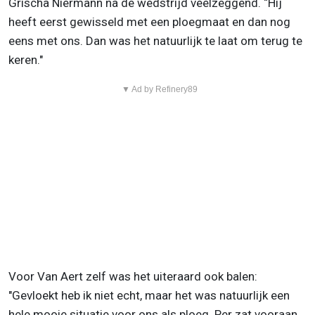
Grischa Niermann na de wedstrijd veelzeggend. “Hij
heeft eerst gewisseld met een ploegmaat en dan nog
eens met ons. Dan was het natuurlijk te laat om terug te
keren."
▼ Ad by Refinery89
Voor Van Aert zelf was het uiteraard ook balen:
"Gevloekt heb ik niet echt, maar het was natuurlijk een
hele mooie situatie voor ons als ploeg. Per zat vooraan