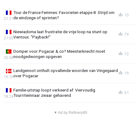
Tour de France Femmes: Favorieten etappe 8: Strijd om
13
de eindzege of sprinten?
21:21
Niewiadoma laat frustratie de vrije loop na stunt op
79
Ventoux: "Payback!"
21:00
Domper voor Pogacar & co? Meesterknecht moet
12
noodgedwongen opgeven
20:08
Landgenoot onthult opvallende woorden van Vingegaard
19
over Pogacar
19:16
Familie-uitstap loopt verkeerd af: Viervoudig
61
Tourritwinnaar zwaar gehavend
18:24
▼ Ad by Refinery89