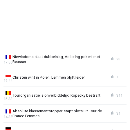
Niewiadoma slaat dubbelslag, Vollering pokert met
23
Reusser
17:50
Christen wint in Polen, Lemmen blijft leider
7
16:44
Tourorganisatie is onverbiddelijk: Kopecky bestraft
311
15:33
Absolute klassementstopper stapt plots uit Tour de
31
France Femmes
14:38