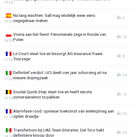
19:59
Na lang wachten: Gall mag eindelijk weer eens
6
zegegebaar maken
19:33
Visma aan het feest: Fenomenale zege in Ronde van
10
Polen
18:33
Le Court slaat toe en bezorgt AG Insurance fraaie
8
Tourzege
17:54
Definitief verdict: UCI deelt vier jaar schorsing uit na
34
nieuwe dopingzaak
17:02
Soudal Quick-Step slaat toe en heeft eerste
16
zomeraanwinst te pakken
16:04
Alarmfase rood: opnieuw toekomst van wielerploeg aan
53
zijden draadje
15:18
Transferbom bij UAE Team Emirates: Del Toro hakt
63
definitieve knoop door
14:26