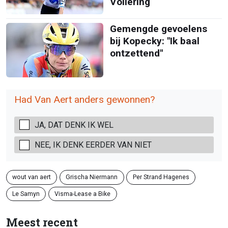
Vollering
Gemengde gevoelens
bij Kopecky: "Ik baal
ontzettend"
Had Van Aert anders gewonnen?
JA, DAT DENK IK WEL
NEE, IK DENK EERDER VAN NIET
wout van aert
Grischa Niermann
Per Strand Hagenes
Le Samyn
Visma-Lease a Bike
Meest recent