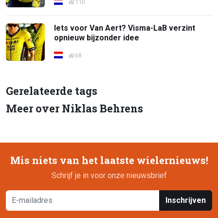
110
Iets voor Van Aert? Visma-LaB verzint
opnieuw bijzonder idee
68
Gerelateerde tags
Meer over Niklas Behrens
Mis niets van het laatste wielernieuws!
Schrijf je in voor onze nieuwsbrief
Inschrijven