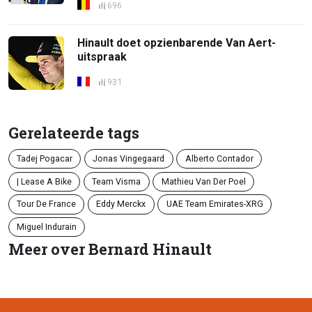
696
Hinault doet opzienbarende Van Aert-
uitspraak
931
Gerelateerde tags
Tadej Pogacar
Jonas Vingegaard
Alberto Contador
| Lease A Bike
Team Visma
Mathieu Van Der Poel
Tour De France
Eddy Merckx
UAE Team Emirates-XRG
Miguel Indurain
Meer over Bernard Hinault