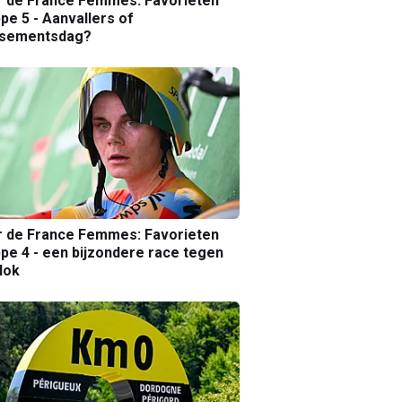
r de France Femmes: Favorieten
pe 5 - Aanvallers of
ssementsdag?
r de France Femmes: Favorieten
pe 4 - een bijzondere race tegen
lok