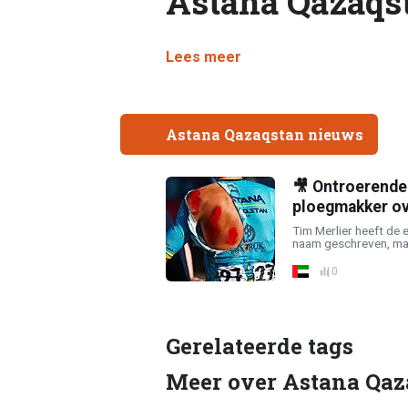
Astana Qazaqs
Lees meer
Astana Qazaqstan nieuws
🎥 Ontroerende 
ploegmakker ove
Tim Merlier heeft de 
naam geschreven, maa
0
Gerelateerde tags
Meer over Astana Qaz