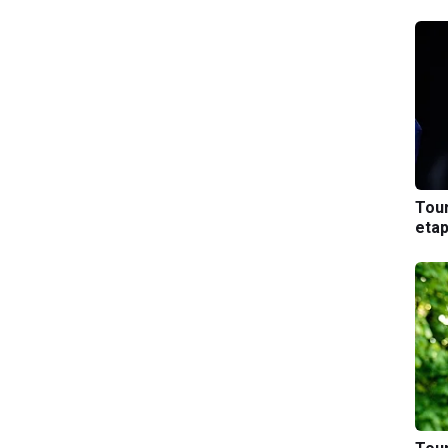
Tou
etap