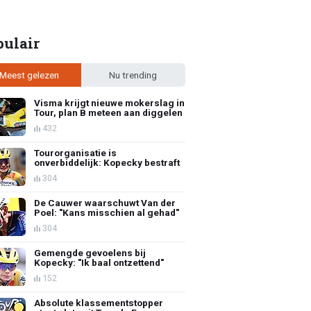
pulair
Meest gelezen
Nu trending
Visma krijgt nieuwe mokerslag in
Tour, plan B meteen aan diggelen
432
Tourorganisatie is
onverbiddelijk: Kopecky bestraft
304
De Cauwer waarschuwt Van der
Poel: "Kans misschien al gehad"
304
Gemengde gevoelens bij
Kopecky: "Ik baal ontzettend"
152
Absolute klassementstopper