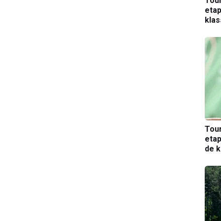
Tou
etap
kla
Tou
etap
de k