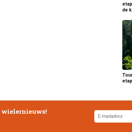
etap
de k
Tou
etap
e wielernieuws!