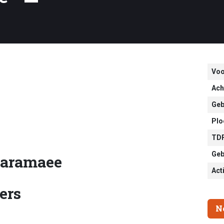
Vo
Ach
Geb
Plo
TDF
Geb
aaramaee
Act
ers
N