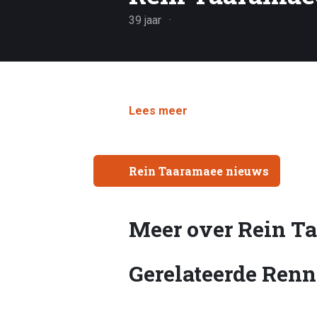
39 jaar
Lees meer
Rein Taaramaee nieuws
Meer over Rein T
Gerelateerde Renn