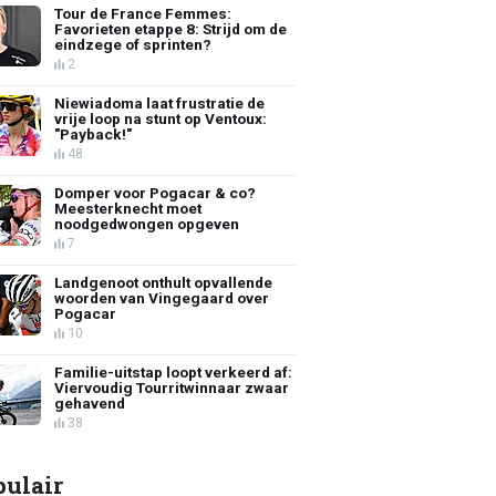
Tour de France Femmes:
Favorieten etappe 8: Strijd om de
eindzege of sprinten?
2
Niewiadoma laat frustratie de
vrije loop na stunt op Ventoux:
"Payback!"
48
Domper voor Pogacar & co?
Meesterknecht moet
noodgedwongen opgeven
7
Landgenoot onthult opvallende
woorden van Vingegaard over
Pogacar
10
Familie-uitstap loopt verkeerd af:
Viervoudig Tourritwinnaar zwaar
gehavend
38
pulair