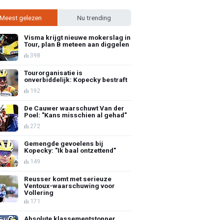
Meest gelezen
Nu trending
Visma krijgt nieuwe mokerslag in
Tour, plan B meteen aan diggelen
398
Tourorganisatie is
onverbiddelijk: Kopecky bestraft
192
De Cauwer waarschuwt Van der
Poel: "Kans misschien al gehad"
272
Gemengde gevoelens bij
Kopecky: "Ik baal ontzettend"
149
Reusser komt met serieuze
Ventoux-waarschuwing voor
Vollering
171
Absolute klassementstopper