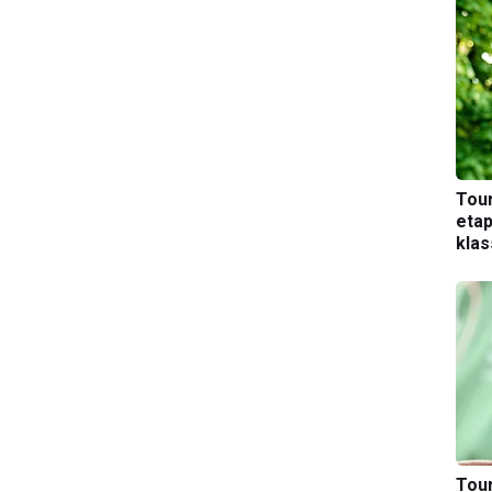
Tou
etap
kla
Tou