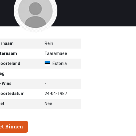
ornaam
Rein
ternaam
Taaramaee
oorteland
Estonia
eg
 Wins
-
oortedatum
24-04-1987
ief
Nee
et Binnen