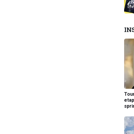
IN
Tou
etap
spri