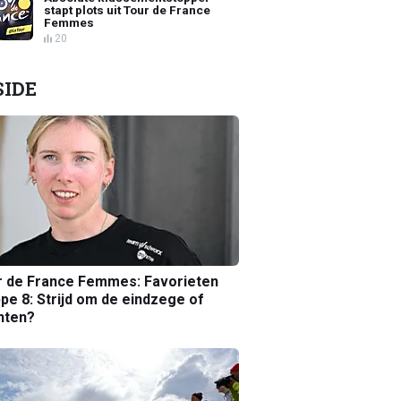
stapt plots uit Tour de France
Femmes
20
SIDE
r de France Femmes: Favorieten
pe 8: Strijd om de eindzege of
nten?