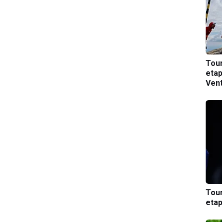
Tou
etap
Ven
Tou
etap