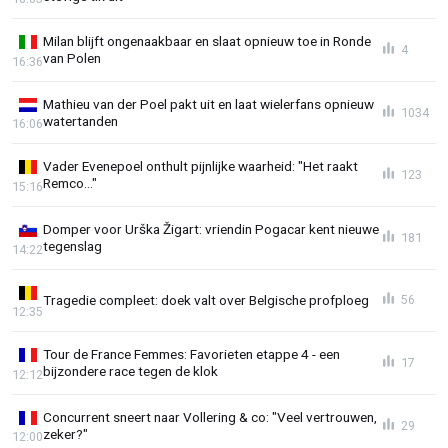
Milan blijft ongenaakbaar en slaat opnieuw toe in Ronde
4
van Polen
16:36
Mathieu van der Poel pakt uit en laat wielerfans opnieuw
1034
watertanden
16:06
Vader Evenepoel onthult pijnlijke waarheid: "Het raakt
123
Remco..."
15:16
Domper voor Urška Žigart: vriendin Pogacar kent nieuwe
181
tegenslag
14:22
Tragedie compleet: doek valt over Belgische profploeg
56
12:35
Tour de France Femmes: Favorieten etappe 4 - een
17
bijzondere race tegen de klok
12:12
Concurrent sneert naar Vollering & co: "Veel vertrouwen,
29
zeker?"
12:00