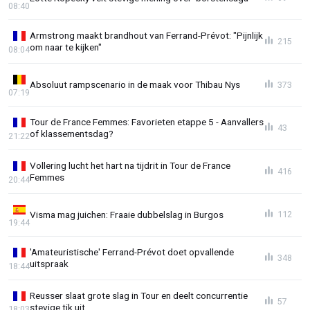
08:40
Armstrong maakt brandhout van Ferrand-Prévot: "Pijnlijk
215
om naar te kijken"
08:04
Absoluut rampscenario in de maak voor Thibau Nys
373
07:19
Tour de France Femmes: Favorieten etappe 5 - Aanvallers
43
of klassementsdag?
21:22
Vollering lucht het hart na tijdrit in Tour de France
416
Femmes
20:44
Visma mag juichen: Fraaie dubbelslag in Burgos
112
19:44
'Amateuristische' Ferrand-Prévot doet opvallende
348
uitspraak
18:44
Reusser slaat grote slag in Tour en deelt concurrentie
57
stevige tik uit
18:03