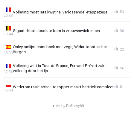
Vollering moet iets kwijt na 'verlossende' etappezege
53
20:33
Gigant dropt absolute bom in vrouwenwielrennen
36
19:44
Onley omlijst comeback met zege, Widar toont zich in
22
Burgos
18:33
Vollering wint in Tour de France, Ferrand-Prévot zakt
56
volledig door het ijs
17:56
Wederom raak: absolute topper maakt hattrick compleet
8
16:44
▼ Ad by Refinery89