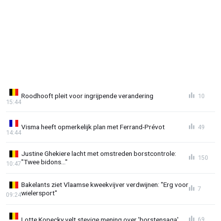
Roodhooft pleit voor ingrijpende verandering
10
15:44
Visma heeft opmerkelijk plan met Ferrand-Prévot
49
14:44
Justine Ghekiere lacht met omstreden borstcontrole:
150
"Twee bidons..."
10:47
Bakelants ziet Vlaamse kweekvijver verdwijnen: "Erg voor
7
wielersport"
09:24
Lotte Kopecky velt stevige mening over 'borstensaga'
69