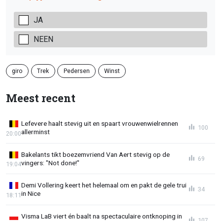
JA
NEEN
giro
Trek
Pedersen
Winst
Meest recent
Lefevere haalt stevig uit en spaart vrouwenwielrennen
100
allerminst
20:00
Bakelants tikt boezemvriend Van Aert stevig op de
69
vingers: "Not done!"
19:04
Demi Vollering keert het helemaal om en pakt de gele trui
34
in Nice
18:11
Visma LaB viert én baalt na spectaculaire ontknoping in
107