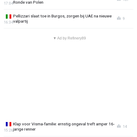
Ronde van Polen
17:04
Pellizzari slaat toe in Burgos, zorgen bij UAE na nieuwe
9
valpartij
16:34
▼ Ad by Refinery89
Klap voor Visma-familie: ernstig ongeval treft amper 16-
14
jarige renner
15:26