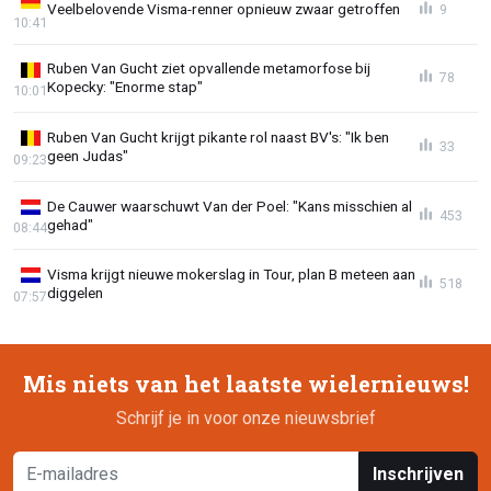
Veelbelovende Visma-renner opnieuw zwaar getroffen
9
10:41
Ruben Van Gucht ziet opvallende metamorfose bij
78
Kopecky: "Enorme stap"
10:01
Ruben Van Gucht krijgt pikante rol naast BV's: "Ik ben
33
geen Judas"
09:23
De Cauwer waarschuwt Van der Poel: "Kans misschien al
453
gehad"
08:44
Visma krijgt nieuwe mokerslag in Tour, plan B meteen aan
518
diggelen
07:57
Mis niets van het laatste wielernieuws!
Schrijf je in voor onze nieuwsbrief
Inschrijven