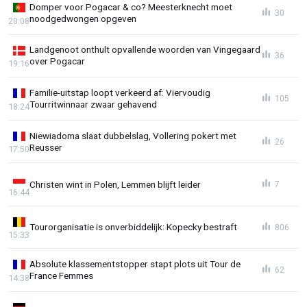
Domper voor Pogacar & co? Meesterknecht moet
30
noodgedwongen opgeven
20:08
Landgenoot onthult opvallende woorden van Vingegaard
36
over Pogacar
19:16
Familie-uitstap loopt verkeerd af: Viervoudig
105
Tourritwinnaar zwaar gehavend
18:24
Niewiadoma slaat dubbelslag, Vollering pokert met
26
Reusser
17:50
Christen wint in Polen, Lemmen blijft leider
7
16:44
Tourorganisatie is onverbiddelijk: Kopecky bestraft
806
15:33
Absolute klassementstopper stapt plots uit Tour de
62
France Femmes
14:38