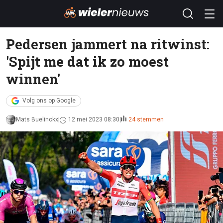
Pedersen jammert na ritwinst:
'Spijt me dat ik zo moest
winnen'
Volg ons op Google
Mats Buelinckx
12 mei 2023 08:30
24 stemmen