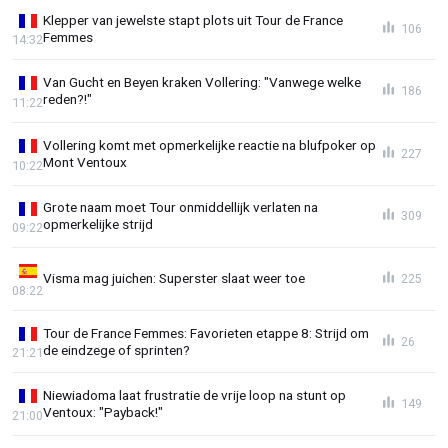
Klepper van jewelste stapt plots uit Tour de France
106
Femmes
14:32
Van Gucht en Beyen kraken Vollering: "Vanwege welke
186
reden?!"
11:22
Vollering komt met opmerkelijke reactie na blufpoker op
227
Mont Ventoux
10:22
Grote naam moet Tour onmiddellijk verlaten na
309
opmerkelijke strijd
09:22
Visma mag juichen: Superster slaat weer toe
225
08:22
Tour de France Femmes: Favorieten etappe 8: Strijd om
26
de eindzege of sprinten?
21:21
Niewiadoma laat frustratie de vrije loop na stunt op
149
Ventoux: "Payback!"
21:00