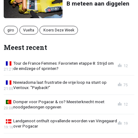
B meteen aan diggelen
giro
Vuelta
Koers Deze Week
Meest recent
Tour de France Femmes: Favorieten etappe 8: Strijd om
12
de eindzege of sprinten?
21:21
Niewiadoma laat frustratie de vrije loop na stunt op
75
Ventoux: "Payback!"
21:00
Domper voor Pogacar & co? Meesterknecht moet
12
noodgedwongen opgeven
20:08
Landgenoot onthult opvallende woorden van Vingegaard
19
over Pogacar
19:16