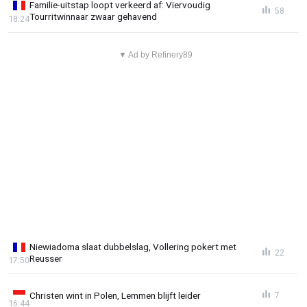
Familie-uitstap loopt verkeerd af: Viervoudig
58
Tourritwinnaar zwaar gehavend
18:24
▼ Ad by Refinery89
Niewiadoma slaat dubbelslag, Vollering pokert met
22
Reusser
17:50
Christen wint in Polen, Lemmen blijft leider
7
16:44