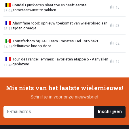
Soudal Quick-Step slaat toe en heeft eerste
15
zomeraanwinst te pakken
16:04
Alarmfase rood: opnieuw toekomst van wielerploeg aan
53
zijden draadje
15:18
Transferbom bij UAE Team Emirates: Del Toro hakt
62
definitieve knoop door
14:26
Tour de France Femmes: Favorieten etappe 6 - Aanvallen
19
geblazen!
11:45
Mis niets van het laatste wielernieuws!
Schrijf je in voor onze nieuwsbrief
Inschrijven