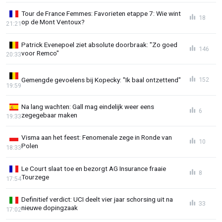
Tour de France Femmes: Favorieten etappe 7: Wie wint
18
op de Mont Ventoux?
21:21
Patrick Evenepoel ziet absolute doorbraak: "Zo goed
146
voor Remco"
20:33
Gemengde gevoelens bij Kopecky: "Ik baal ontzettend"
152
19:59
Na lang wachten: Gall mag eindelijk weer eens
6
zegegebaar maken
19:33
Visma aan het feest: Fenomenale zege in Ronde van
10
Polen
18:33
Le Court slaat toe en bezorgt AG Insurance fraaie
8
Tourzege
17:54
Definitief verdict: UCI deelt vier jaar schorsing uit na
33
nieuwe dopingzaak
17:02