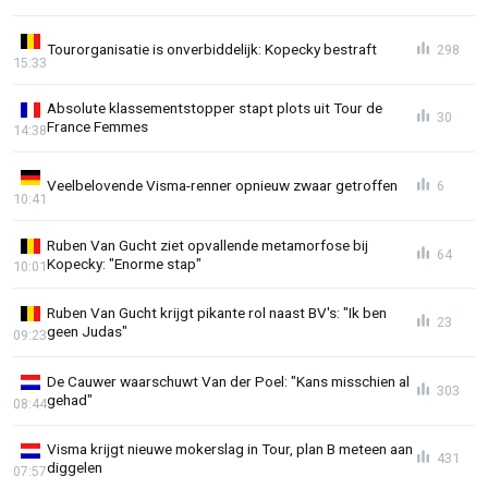
Tourorganisatie is onverbiddelijk: Kopecky bestraft
298
15:33
Absolute klassementstopper stapt plots uit Tour de
30
France Femmes
14:38
Veelbelovende Visma-renner opnieuw zwaar getroffen
6
10:41
Ruben Van Gucht ziet opvallende metamorfose bij
64
Kopecky: "Enorme stap"
10:01
Ruben Van Gucht krijgt pikante rol naast BV's: "Ik ben
23
geen Judas"
09:23
De Cauwer waarschuwt Van der Poel: "Kans misschien al
303
gehad"
08:44
Visma krijgt nieuwe mokerslag in Tour, plan B meteen aan
431
diggelen
07:57