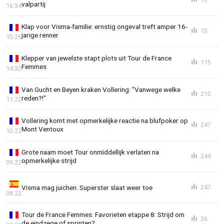
valpartij
16:34
Klap voor Visma-familie: ernstig ongeval treft amper 16-
15
jarige renner
15:26
Klepper van jewelste stapt plots uit Tour de France
115
Femmes
14:32
Van Gucht en Beyen kraken Vollering: "Vanwege welke
210
reden?!"
11:22
Vollering komt met opmerkelijke reactie na blufpoker op
247
Mont Ventoux
10:22
Grote naam moet Tour onmiddellijk verlaten na
349
opmerkelijke strijd
09:22
Visma mag juichen: Superster slaat weer toe
247
08:22
Tour de France Femmes: Favorieten etappe 8: Strijd om
26
de eindzege of sprinten?