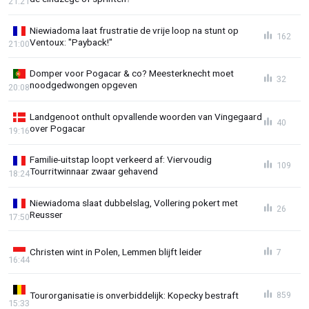
21:21
Niewiadoma laat frustratie de vrije loop na stunt op
162
Ventoux: "Payback!"
21:00
Domper voor Pogacar & co? Meesterknecht moet
32
noodgedwongen opgeven
20:08
Landgenoot onthult opvallende woorden van Vingegaard
40
over Pogacar
19:16
Familie-uitstap loopt verkeerd af: Viervoudig
109
Tourritwinnaar zwaar gehavend
18:24
Niewiadoma slaat dubbelslag, Vollering pokert met
26
Reusser
17:50
Christen wint in Polen, Lemmen blijft leider
7
16:44
Tourorganisatie is onverbiddelijk: Kopecky bestraft
859
15:33