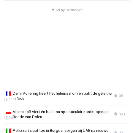
▼ Ad by Refinery89
Demi Vollering keert het helemaal om en pakt de gele trui
36
in Nice
18:11
Visma LaB viert én baalt na spectaculaire ontknoping in
141
Ronde van Polen
17:04
Pellizzari slaat toe in Burgos, zorgen bij UAE na nieuwe
13