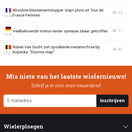
Absolute klassementstopper stapt plots uit Tour de
64
France Femmes
14:38
Veelbelovende Visma-renner opnieuw zwaar getroffen
11
10:41
Ruben Van Gucht ziet opvallende metamorfose bij
85
Kopecky: "Enorme stap"
10:01
Mis niets van het laatste wielernieuws!
Schrijf je in voor onze nieuwsbrief
Inschrijven
Wielerploegen