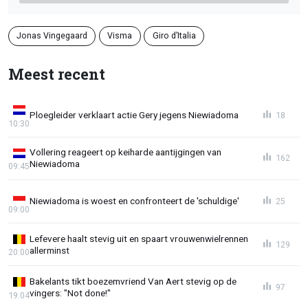
Jonas Vingegaard
Visma
Giro d’Italia
Meest recent
Ploegleider verklaart actie Gery jegens Niewiadoma
18
10:30
Vollering reageert op keiharde aantijgingen van
162
Niewiadoma
09:45
Niewiadoma is woest en confronteert de 'schuldige'
25
09:00
Lefevere haalt stevig uit en spaart vrouwenwielrennen
129
allerminst
20:00
Bakelants tikt boezemvriend Van Aert stevig op de
97
vingers: "Not done!"
19:04