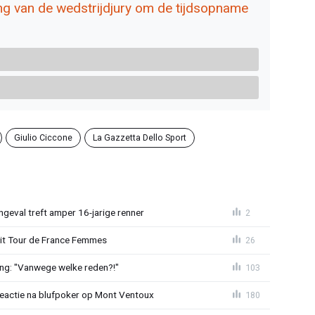
ng van de wedstrijdjury om de tijdsopname
Giulio Ciccone
La Gazzetta Dello Sport
ngeval treft amper 16-jarige renner
2
uit Tour de France Femmes
26
ing: "Vanwege welke reden?!"
103
reactie na blufpoker op Mont Ventoux
180