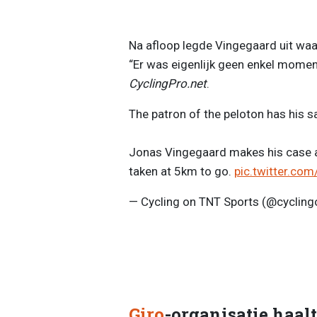
Na afloop legde Vingegaard uit waa
“Er was eigenlijk geen enkel moment 
CyclingPro.net
.
The patron of the peloton has his say
Jonas Vingegaard makes his case ab
taken at 5km to go.
pic.twitter.co
— Cycling on TNT Sports (@cycling
Giro
-organisatie haalt