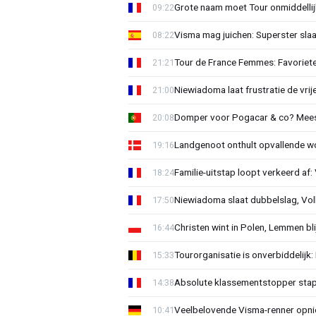
Grote naam moet Tour onmiddellijk
09:22
Visma mag juichen: Superster slaa
08:22
Tour de France Femmes: Favorieten
21:21
Niewiadoma laat frustratie de vrij
21:00
Domper voor Pogacar & co? Mee
20:08
Landgenoot onthult opvallende w
19:16
Familie-uitstap loopt verkeerd af
18:24
Niewiadoma slaat dubbelslag, Vol
17:50
Christen wint in Polen, Lemmen blij
16:44
Tourorganisatie is onverbiddelijk
15:33
Absolute klassementstopper stap
14:38
Veelbelovende Visma-renner opni
10:41