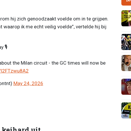
rom hij zich genoodzaakt voelde om in te grijpen.
waarop ik me echt veilig voelde”, vertelde hij bij
 🎙️
out the Milan circuit - the GC times will now be
m/l2FTzwu8A2
ontnt)
May 24, 2026
 keihard uit