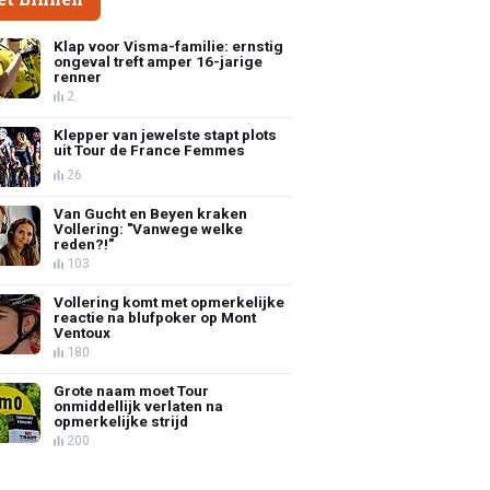
Klap voor Visma-familie: ernstig
ongeval treft amper 16-jarige
renner
2
Klepper van jewelste stapt plots
uit Tour de France Femmes
26
Van Gucht en Beyen kraken
Vollering: "Vanwege welke
reden?!"
103
Vollering komt met opmerkelijke
reactie na blufpoker op Mont
Ventoux
180
Grote naam moet Tour
onmiddellijk verlaten na
opmerkelijke strijd
200