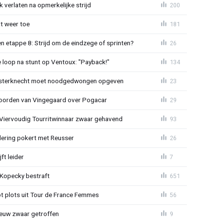
 verlaten na opmerkelijke strijd
200
t weer toe
181
 etappe 8: Strijd om de eindzege of sprinten?
26
e loop na stunt op Ventoux: "Payback!"
134
sterknecht moet noodgedwongen opgeven
23
oorden van Vingegaard over Pogacar
29
: Viervoudig Tourritwinnaar zwaar gehavend
93
lering pokert met Reusser
26
ft leider
7
: Kopecky bestraft
651
t plots uit Tour de France Femmes
56
euw zwaar getroffen
9