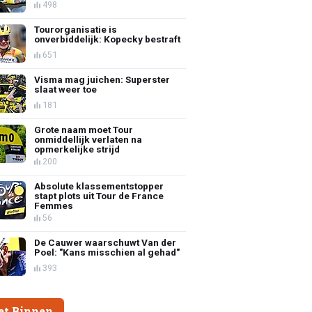
498
Tourorganisatie is
onverbiddelijk: Kopecky bestraft
651
Visma mag juichen: Superster
slaat weer toe
181
Grote naam moet Tour
onmiddellijk verlaten na
opmerkelijke strijd
200
Absolute klassementstopper
stapt plots uit Tour de France
Femmes
56
De Cauwer waarschuwt Van der
Poel: "Kans misschien al gehad"
393
et Binnen