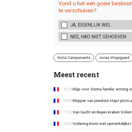
Vond u het een goeie beslissi
te verschuiven?
JA, EIGENLIJK WEL
NEE, HAD NIET GEHOEVEN
Victor Campenaerts
Jonas Vingegaard
Meest recent
Klap voor Visma-familie: ernstig o
15:26
Klepper van jewelste stapt plots 
14:32
Van Gucht en Beyen kraken Voller
11:22
Vollering komt met opmerkelijke 
10:22