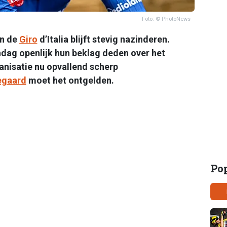
Foto: © PhotoNews
in de
Giro
d’Italia blijft stevig nazinderen.
dag openlijk hun beklag deden over het
anisatie nu opvallend scherp
egaard
moet het ontgelden.
Po