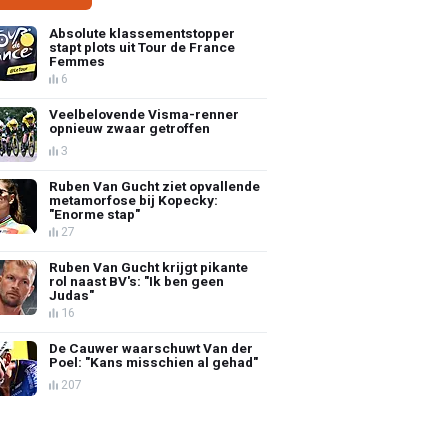
Absolute klassementstopper
stapt plots uit Tour de France
Femmes
6
Veelbelovende Visma-renner
opnieuw zwaar getroffen
3
Ruben Van Gucht ziet opvallende
metamorfose bij Kopecky:
"Enorme stap"
27
Ruben Van Gucht krijgt pikante
rol naast BV's: "Ik ben geen
Judas"
16
De Cauwer waarschuwt Van der
Poel: "Kans misschien al gehad"
207