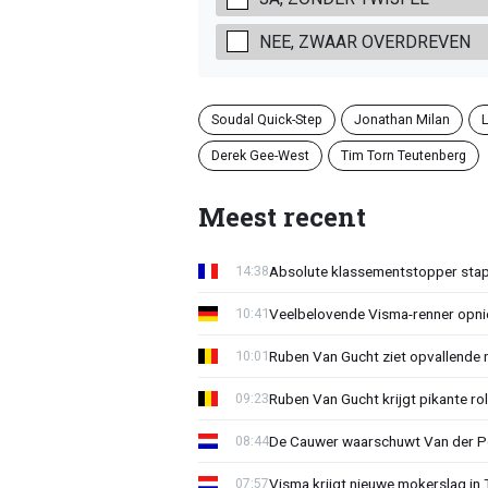
NEE, ZWAAR OVERDREVEN
Soudal Quick-Step
Jonathan Milan
L
Derek Gee-West
Tim Torn Teutenberg
Meest recent
Absolute klassementstopper stap
14:38
Veelbelovende Visma-renner opni
10:41
Ruben Van Gucht ziet opvallende 
10:01
Ruben Van Gucht krijgt pikante rol
09:23
De Cauwer waarschuwt Van der Po
08:44
Visma krijgt nieuwe mokerslag in 
07:57