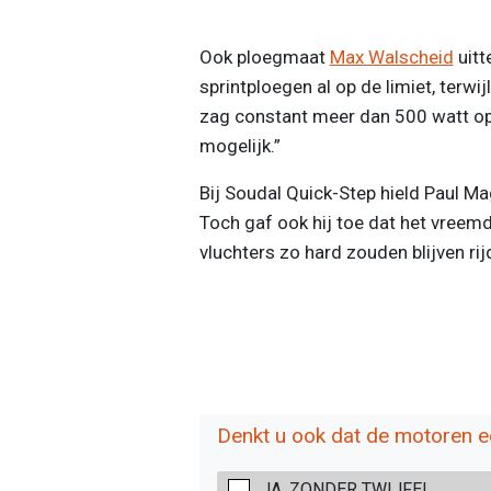
Ook ploegmaat
Max Walscheid
uitt
sprintploegen al op de limiet, terwi
zag constant meer dan 500 watt op
mogelijk.”
Bij Soudal Quick-Step hield Paul Ma
Toch gaf ook hij toe dat het vreem
vluchters zo hard zouden blijven rij
Denkt u ook dat de motoren 
JA, ZONDER TWIJFEL