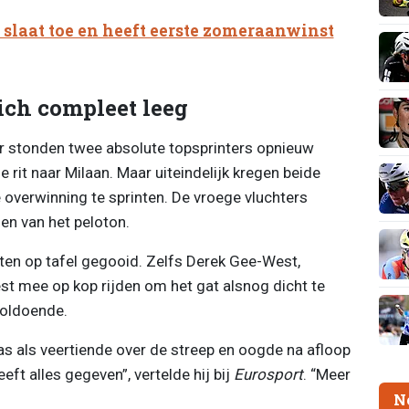
 slaat toe en heeft eerste zomeraanwinst
ich compleet leeg
r stonden twee absolute topsprinters opnieuw
 rit naar Milaan. Maar uiteindelijk kregen beide
overwinning te sprinten. De vroege vluchters
den van het peloton.
rten op tafel gegooid. Zelfs Derek Gee-West,
 mee op kop rijden om het gat alsnog dicht te
voldoende.
as als veertiende over de streep en oogde na afloop
ft alles gegeven”, vertelde hij bij
Eurosport
. “Meer
N