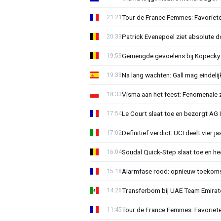
Tour de France Femmes: Favoriete
21:21
Patrick Evenepoel ziet absolute 
20:33
Gemengde gevoelens bij Kopecky: 
19:59
Na lang wachten: Gall mag eindel
19:33
Visma aan het feest: Fenomenale 
18:33
Le Court slaat toe en bezorgt AG 
17:54
Definitief verdict: UCI deelt vier 
17:02
Soudal Quick-Step slaat toe en h
16:04
Alarmfase rood: opnieuw toekomst
15:18
Transferbom bij UAE Team Emirate
14:26
Tour de France Femmes: Favoriete
11:45