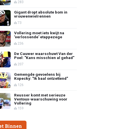
283
Gigant dropt absolute bom in
vrouwenwielrennen
73
Vollering moet iets kwijt na
'verlossende' etappezege
236
De Cauwer waarschuwt Van der
Poel: "Kans misschien al gehad"
207
Gemengde gevoelens bij
Kopecky: "Ik baal ontzettend"
126
Reusser komt met serieuze
Ventoux-waarschuwing voor
Vollering
159
et Binnen