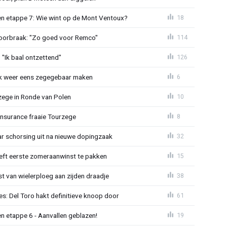
n etappe 7: Wie wint op de Mont Ventoux?
18
doorbraak: "Zo goed voor Remco"
114
"Ik baal ontzettend"
126
ijk weer eens zegegebaar maken
6
zege in Ronde van Polen
10
Insurance fraaie Tourzege
8
jaar schorsing uit na nieuwe dopingzaak
32
eeft eerste zomeraanwinst te pakken
15
 van wielerploeg aan zijden draadje
38
s: Del Toro hakt definitieve knoop door
61
n etappe 6 - Aanvallen geblazen!
19