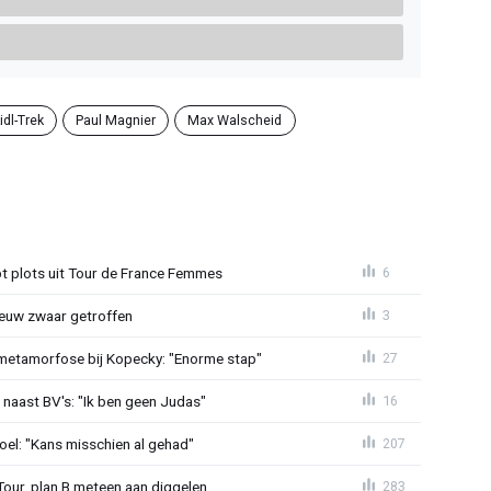
idl-Trek
Paul Magnier
Max Walscheid
t plots uit Tour de France Femmes
6
euw zwaar getroffen
3
metamorfose bij Kopecky: "Enorme stap"
27
 naast BV's: "Ik ben geen Judas"
16
el: "Kans misschien al gehad"
207
Tour, plan B meteen aan diggelen
283