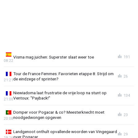
Visma mag juichen: Superster slaat weer toe
191
08:22
Tour de France Femmes: Favorieten etappe 8: Strijd om
26
de eindzege of sprinten?
21:21
Niewiadoma laat frustratie de vrije loop na stunt op
134
Ventoux: "Payback!"
21:00
Domper voor Pogacar & co? Meesterknecht moet
23
noodgedwongen opgeven
20:08
Landgenoot onthult opvallende woorden van Vingegaard
29
over Pogacar
19:16