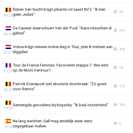
Ruben Van Gucht krijgt pikante rol naast BV's: "Ik ben
28
geen Judas"
09:23
De Cauwer waarschuwt Van der Poel: "Kans misschien al
394
gehad"
08:44
Visma krijgt nieuwe mokerslag in Tour, plan B meteen aan
498
diggelen
07:57
Tour de France Femmes: Favorieten etappe 7: Wie wint
18
op de Mont Ventoux?
21:21
Patrick Evenepoel ziet absolute doorbraak: "Zo goed
173
voor Remco"
20:33
Gemengde gevoelens bij Kopecky: "Ik baal ontzettend"
180
19:59
Na lang wachten: Gall mag eindelijk weer eens
6
zegegebaar maken
19:33