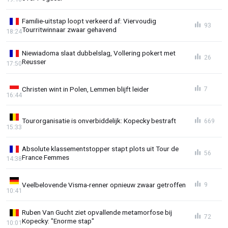
Familie-uitstap loopt verkeerd af: Viervoudig
93
Tourritwinnaar zwaar gehavend
18:24
Niewiadoma slaat dubbelslag, Vollering pokert met
26
Reusser
17:50
Christen wint in Polen, Lemmen blijft leider
7
16:44
Tourorganisatie is onverbiddelijk: Kopecky bestraft
669
15:33
Absolute klassementstopper stapt plots uit Tour de
56
France Femmes
14:38
Veelbelovende Visma-renner opnieuw zwaar getroffen
9
10:41
Ruben Van Gucht ziet opvallende metamorfose bij
72
Kopecky: "Enorme stap"
10:01