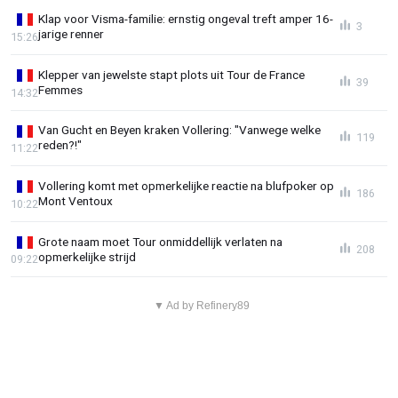
Klap voor Visma-familie: ernstig ongeval treft amper 16-
3
jarige renner
15:26
Klepper van jewelste stapt plots uit Tour de France
39
Femmes
14:32
Van Gucht en Beyen kraken Vollering: "Vanwege welke
119
reden?!"
11:22
Vollering komt met opmerkelijke reactie na blufpoker op
186
Mont Ventoux
10:22
Grote naam moet Tour onmiddellijk verlaten na
208
opmerkelijke strijd
09:22
▼ Ad by Refinery89