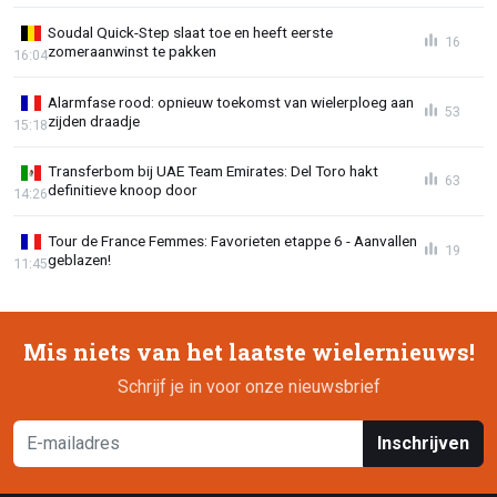
Soudal Quick-Step slaat toe en heeft eerste
16
zomeraanwinst te pakken
16:04
Alarmfase rood: opnieuw toekomst van wielerploeg aan
53
zijden draadje
15:18
Transferbom bij UAE Team Emirates: Del Toro hakt
63
definitieve knoop door
14:26
Tour de France Femmes: Favorieten etappe 6 - Aanvallen
19
geblazen!
11:45
Mis niets van het laatste wielernieuws!
Schrijf je in voor onze nieuwsbrief
Inschrijven