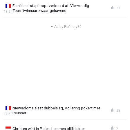
Familie-uitstap loopt verkeerd af: Viervoudig
61
Tourritwinnaar zwaar gehavend
18:24
▼ Ad by Refinery89
Niewiadoma slaat dubbelslag, Vollering pokert met
23
Reusser
17:50
Christen wint in Polen, Lemmen blijft leider
7