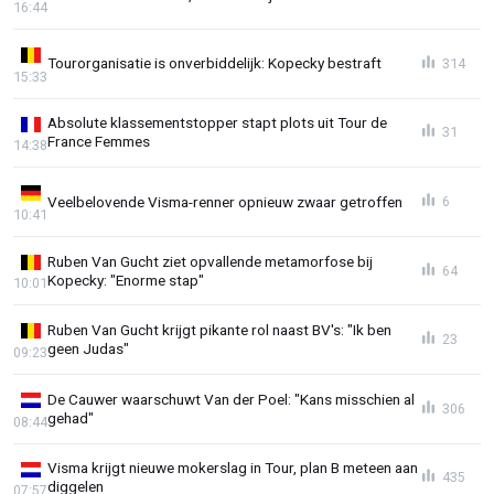
16:44
Tourorganisatie is onverbiddelijk: Kopecky bestraft
314
15:33
Absolute klassementstopper stapt plots uit Tour de
31
France Femmes
14:38
Veelbelovende Visma-renner opnieuw zwaar getroffen
6
10:41
Ruben Van Gucht ziet opvallende metamorfose bij
64
Kopecky: "Enorme stap"
10:01
Ruben Van Gucht krijgt pikante rol naast BV's: "Ik ben
23
geen Judas"
09:23
De Cauwer waarschuwt Van der Poel: "Kans misschien al
306
gehad"
08:44
Visma krijgt nieuwe mokerslag in Tour, plan B meteen aan
435
diggelen
07:57