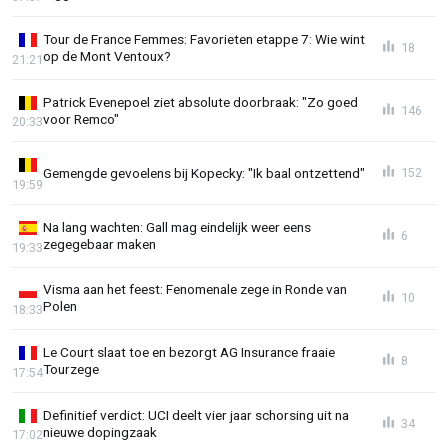
Tour de France Femmes: Favorieten etappe 7: Wie wint
18
op de Mont Ventoux?
21:21
Patrick Evenepoel ziet absolute doorbraak: "Zo goed
146
voor Remco"
20:33
Gemengde gevoelens bij Kopecky: "Ik baal ontzettend"
152
19:59
Na lang wachten: Gall mag eindelijk weer eens
6
zegegebaar maken
19:33
Visma aan het feest: Fenomenale zege in Ronde van
10
Polen
18:33
Le Court slaat toe en bezorgt AG Insurance fraaie
8
Tourzege
17:54
Definitief verdict: UCI deelt vier jaar schorsing uit na
34
nieuwe dopingzaak
17:02