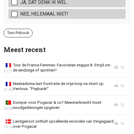
JA, DAT DENK IK WEL
NEE, HELEMAAL NIET!
Tom Pidcock
Meest recent
Tour de France Femmes: Favorieten etappe 8: Strijd om
13
de eindzege of sprinten?
21:21
Niewiadoma laat frustratie de vrije loop na stunt op
79
Ventoux: "Payback!"
21:00
Domper voor Pogacar & co? Meesterknecht moet
12
noodgedwongen opgeven
20:08
Landgenoot onthult opvallende woorden van Vingegaard
19
over Pogacar
19:16