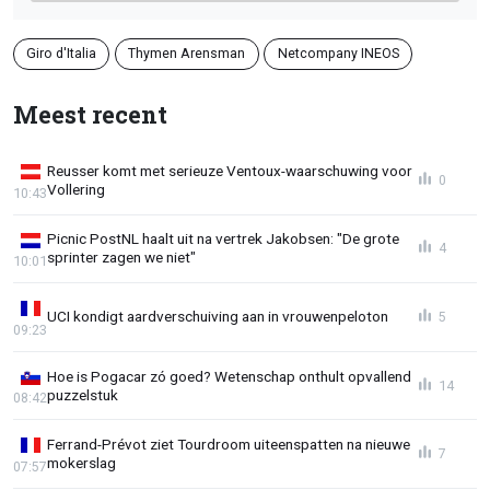
Giro d'Italia
Thymen Arensman
Netcompany INEOS
Meest recent
Reusser komt met serieuze Ventoux-waarschuwing voor
0
Vollering
10:43
Picnic PostNL haalt uit na vertrek Jakobsen: "De grote
4
sprinter zagen we niet"
10:01
UCI kondigt aardverschuiving aan in vrouwenpeloton
5
09:23
Hoe is Pogacar zó goed? Wetenschap onthult opvallend
14
puzzelstuk
08:42
Ferrand-Prévot ziet Tourdroom uiteenspatten na nieuwe
7
mokerslag
07:57