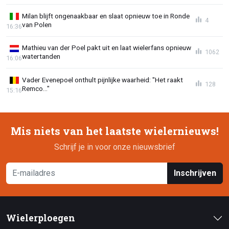
Milan blijft ongenaakbaar en slaat opnieuw toe in Ronde
4
van Polen
16:36
Mathieu van der Poel pakt uit en laat wielerfans opnieuw
1062
watertanden
16:06
Vader Evenepoel onthult pijnlijke waarheid: "Het raakt
128
Remco..."
15:16
Mis niets van het laatste wielernieuws!
Schrijf je in voor onze nieuwsbrief
Inschrijven
Wielerploegen