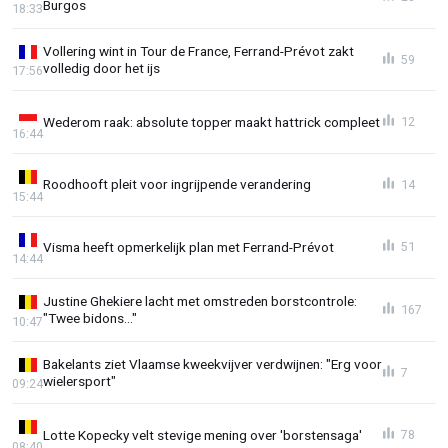
Burgos
18:33
Vollering wint in Tour de France, Ferrand-Prévot zakt
59
volledig door het ijs
17:56
Wederom raak: absolute topper maakt hattrick compleet
12
16:44
Roodhooft pleit voor ingrijpende verandering
14
15:44
Visma heeft opmerkelijk plan met Ferrand-Prévot
51
14:44
Justine Ghekiere lacht met omstreden borstcontrole:
167
"Twee bidons..."
10:47
Bakelants ziet Vlaamse kweekvijver verdwijnen: "Erg voor
7
wielersport"
09:24
Lotte Kopecky velt stevige mening over 'borstensaga'
78
08:40