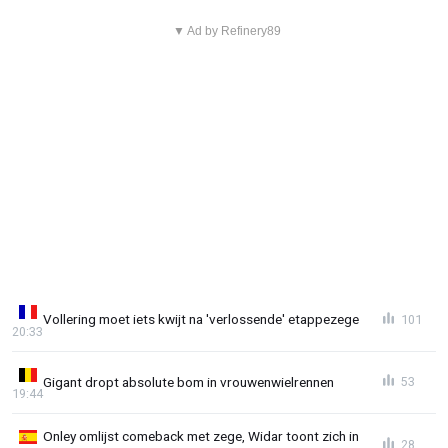
▼ Ad by Refinery89
Vollering moet iets kwijt na 'verlossende' etappezege
101
20:33
Gigant dropt absolute bom in vrouwenwielrennen
53
19:44
Onley omlijst comeback met zege, Widar toont zich in
28