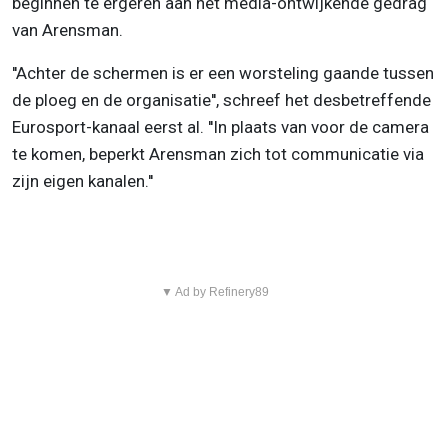
beginnen te ergeren aan het media-ontwijkende gedrag
van Arensman.
''Achter de schermen is er een worsteling gaande tussen
de ploeg en de organisatie'', schreef het desbetreffende
Eurosport-kanaal eerst al. ''In plaats van voor de camera
te komen, beperkt Arensman zich tot communicatie via
zijn eigen kanalen.''
▼ Ad by Refinery89