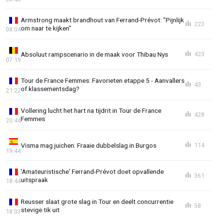
Armstrong maakt brandhout van Ferrand-Prévot: "Pijnlijk
223
om naar te kijken"
08:04
Absoluut rampscenario in de maak voor Thibau Nys
423
07:19
Tour de France Femmes: Favorieten etappe 5 - Aanvallers
43
of klassementsdag?
21:22
Vollering lucht het hart na tijdrit in Tour de France
428
Femmes
20:44
Visma mag juichen: Fraaie dubbelslag in Burgos
114
19:44
'Amateuristische' Ferrand-Prévot doet opvallende
361
uitspraak
18:44
Reusser slaat grote slag in Tour en deelt concurrentie
58
stevige tik uit
18:03