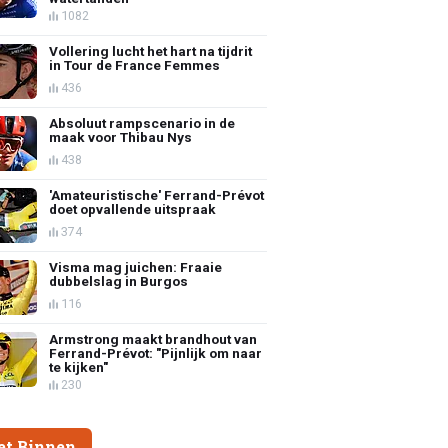
1082
Vollering lucht het hart na tijdrit
in Tour de France Femmes
436
Absoluut rampscenario in de
maak voor Thibau Nys
438
'Amateuristische' Ferrand-Prévot
doet opvallende uitspraak
374
Visma mag juichen: Fraaie
dubbelslag in Burgos
116
Armstrong maakt brandhout van
Ferrand-Prévot: "Pijnlijk om naar
te kijken"
230
et Binnen