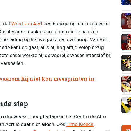
n dat
Wout van Aert
een breukje opliep in zijn enkel
Die blessure maakte abrupt een einde aan zijn
oorbereiding op het wegseizoen overhoop. Van Aert
ede kant op gaat, al is hij nog altijd volop bezig
pete enkel werkte hij de voorbije weken intensief bij
 versnellen.
waarom hij niet kon meesprinten in
nde stap
een drieweekse hoogtestage in het Centro de Alto
n Aert is daar niet alleen. Ook
Timo Kielich
,
N