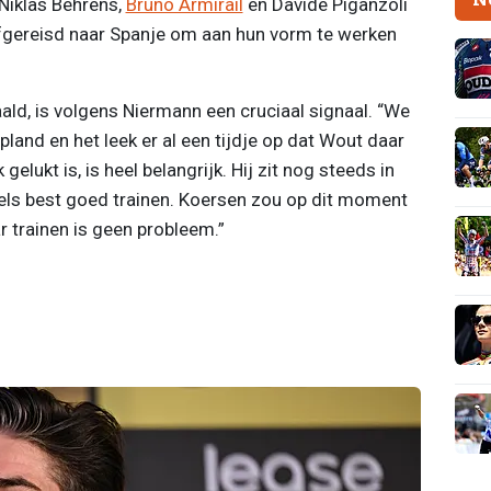
 Niklas Behrens,
Bruno Armirail
en Davide Piganzoli
afgereisd naar Spanje om aan hun vorm te werken
ald, is volgens Niermann een cruciaal signaal. “We
land en het leek er al een tijdje op dat Wout daar
lukt is, is heel belangrijk. Hij zit nog steeds in
ddels best goed trainen. Koersen zou op dit moment
r trainen is geen probleem.”