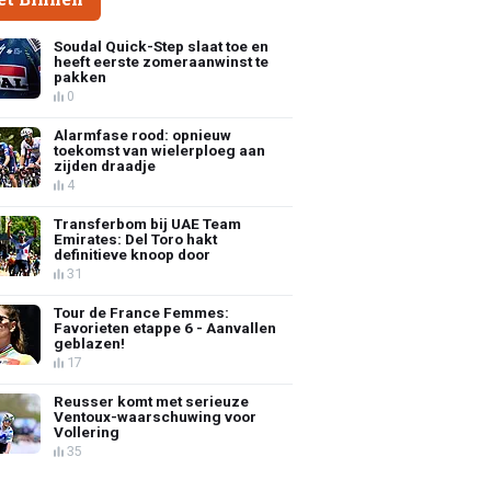
Soudal Quick-Step slaat toe en
heeft eerste zomeraanwinst te
pakken
0
Alarmfase rood: opnieuw
toekomst van wielerploeg aan
zijden draadje
4
Transferbom bij UAE Team
Emirates: Del Toro hakt
definitieve knoop door
31
Tour de France Femmes:
Favorieten etappe 6 - Aanvallen
geblazen!
17
Reusser komt met serieuze
Ventoux-waarschuwing voor
Vollering
35