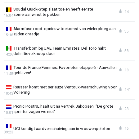
Soudal Quick-Step slaat toe en heeft eerste
14
zomeraanwinst te pakken
16:04
Alarmfase rood: opnieuw toekomst van wielerploeg aan
35
zijden draadje
15:18
Transferbom bij UAE Team Emirates: Del Toro hakt
58
definitieve knoop door
14:26
Tour de France Femmes: Favorieten etappe 6 - Aanvallen
18
geblazen!
11:45
Reusser komt met serieuze Ventoux-waarschuwing voor
141
Vollering
10:43
Picnic PostNL haalt uit na vertrek Jakobsen: "De grote
23
sprinter zagen we niet"
10:01
UCI kondigt aardverschuiving aan in vrouwenpeloton
16
09:23