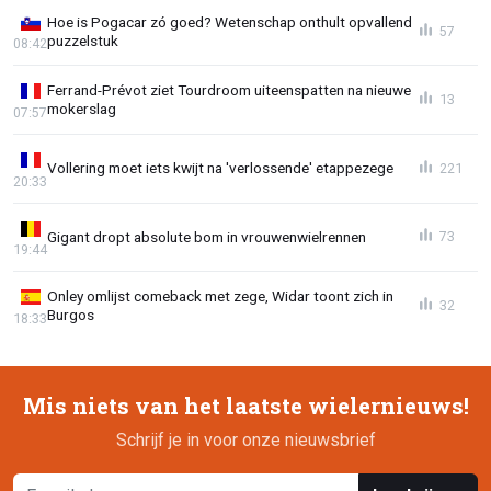
Hoe is Pogacar zó goed? Wetenschap onthult opvallend
57
puzzelstuk
08:42
Ferrand-Prévot ziet Tourdroom uiteenspatten na nieuwe
13
mokerslag
07:57
Vollering moet iets kwijt na 'verlossende' etappezege
221
20:33
Gigant dropt absolute bom in vrouwenwielrennen
73
19:44
Onley omlijst comeback met zege, Widar toont zich in
32
Burgos
18:33
Mis niets van het laatste wielernieuws!
Schrijf je in voor onze nieuwsbrief