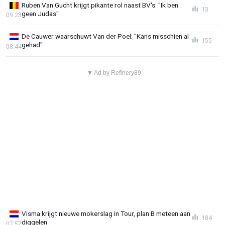
Ruben Van Gucht krijgt pikante rol naast BV's: "Ik ben
13
geen Judas"
09:23
De Cauwer waarschuwt Van der Poel: "Kans misschien al
155
gehad"
08:44
▼ Ad by Refinery89
Visma krijgt nieuwe mokerslag in Tour, plan B meteen aan
184
diggelen
07:57