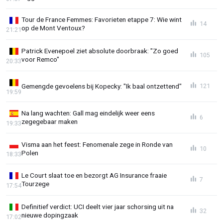
Tour de France Femmes: Favorieten etappe 7: Wie wint
14
op de Mont Ventoux?
21:21
Patrick Evenepoel ziet absolute doorbraak: "Zo goed
105
voor Remco"
20:33
Gemengde gevoelens bij Kopecky: "Ik baal ontzettend"
121
19:59
Na lang wachten: Gall mag eindelijk weer eens
6
zegegebaar maken
19:33
Visma aan het feest: Fenomenale zege in Ronde van
10
Polen
18:33
Le Court slaat toe en bezorgt AG Insurance fraaie
7
Tourzege
17:54
Definitief verdict: UCI deelt vier jaar schorsing uit na
32
nieuwe dopingzaak
17:02