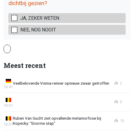
dichtbij gezien?
JA, ZEKER WETEN
NEE, NOG NOOIT
Meest recent
Veelbelovende Visma-renner opnieuw zwaar getroffen
2
10:41
0
10:01
Ruben Van Gucht ziet opvallende metamorfose bij
13
Kopecky: "Enorme stap"
10:01