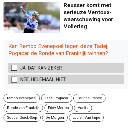
Reusser komt met
serieuze Ventoux-
waarschuwing voor
Vollering
Kan Remco Evenepoel tegen deze Tadej
Pogacar de Ronde van Frankrijk winnen?
JA, DAT KAN ZEKER
NEE, HELEMAAL NIET
remco evenepoel
Tadej Pogacar
Tour de France
Ronde van Frankrijk
Eddy Merckx
Vuelta
Soudal Quick-Step
De Morgen
Lucien Van Impe