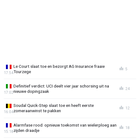
Le Court slaat toe en bezorgt AG Insurance fraaie
5
Tourzege
17:54
Definitief verdict: UCI deelt vier jaar schorsing uit na
24
nieuwe dopingzaak
17:02
Soudal Quick-Step slaat toe en heeft eerste
12
zomeraanwinst te pakken
16:04
Alarmfase rood: opnieuw toekomst van wielerploeg aan
18
zijden draadje
15:18