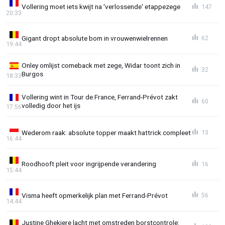
Vollering moet iets kwijt na 'verlossende' etappezege
147
20:33
Gigant dropt absolute bom in vrouwenwielrennen
62
19:44
Onley omlijst comeback met zege, Widar toont zich in
32
Burgos
18:33
Vollering wint in Tour de France, Ferrand-Prévot zakt
60
volledig door het ijs
17:56
Wederom raak: absolute topper maakt hattrick compleet
13
16:44
Roodhooft pleit voor ingrijpende verandering
16
15:44
Visma heeft opmerkelijk plan met Ferrand-Prévot
56
14:44
Justine Ghekiere lacht met omstreden borstcontrole: