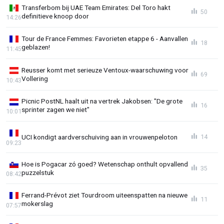
Transferbom bij UAE Team Emirates: Del Toro hakt
50
definitieve knoop door
14:26
Tour de France Femmes: Favorieten etappe 6 - Aanvallen
18
geblazen!
11:45
Reusser komt met serieuze Ventoux-waarschuwing voor
69
Vollering
10:43
Picnic PostNL haalt uit na vertrek Jakobsen: "De grote
16
sprinter zagen we niet"
10:01
UCI kondigt aardverschuiving aan in vrouwenpeloton
14
09:23
Hoe is Pogacar zó goed? Wetenschap onthult opvallend
35
puzzelstuk
08:42
Ferrand-Prévot ziet Tourdroom uiteenspatten na nieuwe
11
mokerslag
07:57