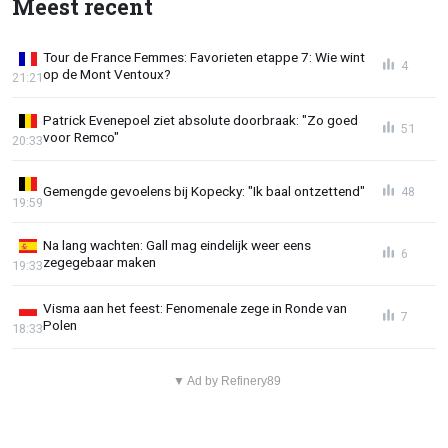
Meest recent
Tour de France Femmes: Favorieten etappe 7: Wie wint
4
op de Mont Ventoux?
21:21
Patrick Evenepoel ziet absolute doorbraak: "Zo goed
51
voor Remco"
20:33
Gemengde gevoelens bij Kopecky: "Ik baal ontzettend"
48
19:59
Na lang wachten: Gall mag eindelijk weer eens
6
zegegebaar maken
19:33
Visma aan het feest: Fenomenale zege in Ronde van
7
Polen
18:33
▼ Ad by Refinery89