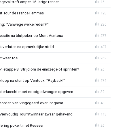
ngeval treft amper 16-jarige renner
16
uit Tour de France Femmes
123
ing: "Vanwege welke reden?!"
230
reactie na blufpoker op Mont Ventoux
277
 verlaten na opmerkelijke strijd
407
t weer toe
259
 etappe 8: Strijd om de eindzege of sprinten?
26
e loop na stunt op Ventoux: "Payback!"
171
sterknecht moet noodgedwongen opgeven
32
oorden van Vingegaard over Pogacar
43
: Viervoudig Tourritwinnaar zwaar gehavend
118
lering pokert met Reusser
26