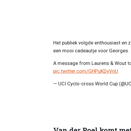
Het publiek volgde enthousiast en
een mooi cadeautje voor Georges.
A message from Laurens & Wout to al
pic.twitter.com/GHPuKDvVnU
— UCI Cyclo-cross World Cup (@U
Van der Poel komt met