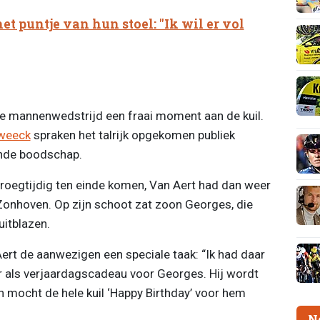
et puntje van hun stoel: "Ik wil er vol
e mannenwedstrijd een fraai moment aan de kuil.
weeck
spraken het talrijk opgekomen publiek
nde boodschap.
vroegtijdig ten einde komen, Van Aert had dan weer
 Zonhoven. Op zijn schoot zat zoon Georges, die
uitblazen.
ert de aanwezigen een speciale taak: “Ik had daar
 als verjaardagscadeau voor Georges. Hij wordt
jn mocht de hele kuil ‘Happy Birthday’ voor hem
N