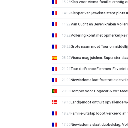
Klap voor Visma-familie: ernstig o
15:26
Klepper van jewelste stapt plots 
14:32
Van Gucht en Beyen kraken Voller
11:22
Vollering komt met opmerkelijke 
10:22
Grote naam moet Tour onmiddellijk
09:22
Visma mag juichen: Superster slaa
08:22
Tour de France Femmes: Favorieten
21:21
Niewiadoma laat frustratie de vrij
21:00
Domper voor Pogacar & co? Mee
20:08
Landgenoot onthult opvallende w
19:16
Familie-uitstap loopt verkeerd af
18:24
Niewiadoma slaat dubbelslag, Vol
17:50