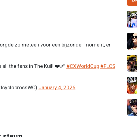
 zorgde zo meteen voor een bijzonder moment, en
l the fans in The Kuil! ❤️‍🩹
#CXWorldCup
#FLCS
CIcyclocrossWC)
January 4, 2026
 steun