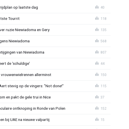
ijdplan op laatste dag
40
tste Tourrit
118
over ruzie Niewiadoma en Gery
135
jegens Niewiadoma
568
antijgingen van Niewiadoma
807
rt de 'schuldige'
44
t vrouwenwielrennen allerminst
150
ert stevig op de vingers: "Not done!"
115
om en pakt de gele trui in Nice
37
aculaire ontknoping in Ronde van Polen
152
gen bij UAE na nieuwe valpartij
15