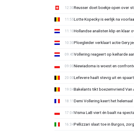
Reusser doet boekje open over str
12:30
Lotte Kopecky is eerlijk na voorlaa
11:55
Hollandse analisten klip en klaar 
11:10
Ploegleider verklaart actie Gery 
10:30
Vollering reageert op keiharde a
09:45
Niewiadoma is woest en confrontee
09:00
Lefevere haalt stevig uit en spaar
20:00
Bakelants tikt boezemvriend Van A
19:04
Demi Vollering keert het helemaal 
18:11
Visma LaB viert én baalt na spect
17:04
Pellizzari slaat toe in Burgos, zor
16:34