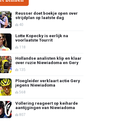
Reusser doet boekje open over
strijdplan op laatste dag
40
Lotte Kopecky is eerlijk na
voorlaatste Tourrit
118
Hollandse analisten klip en klaar
over ruzie Niewiadoma en Gery
135
Ploegleider verklaart actie Gery
jegens Niewiadoma
568
Vollering reageert op keiharde
aantijgingen van Niewiadoma
807