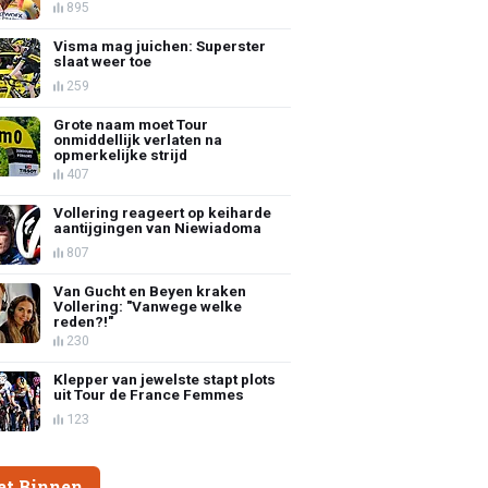
895
Visma mag juichen: Superster
slaat weer toe
259
Grote naam moet Tour
onmiddellijk verlaten na
opmerkelijke strijd
407
Vollering reageert op keiharde
aantijgingen van Niewiadoma
807
Van Gucht en Beyen kraken
Vollering: "Vanwege welke
reden?!"
230
Klepper van jewelste stapt plots
uit Tour de France Femmes
123
et Binnen