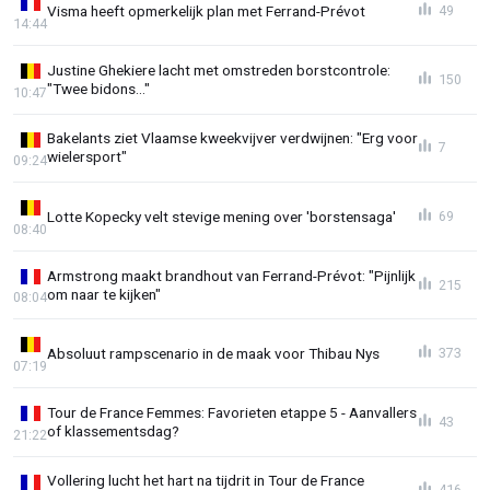
Visma heeft opmerkelijk plan met Ferrand-Prévot
49
14:44
Justine Ghekiere lacht met omstreden borstcontrole:
150
"Twee bidons..."
10:47
Bakelants ziet Vlaamse kweekvijver verdwijnen: "Erg voor
7
wielersport"
09:24
Lotte Kopecky velt stevige mening over 'borstensaga'
69
08:40
Armstrong maakt brandhout van Ferrand-Prévot: "Pijnlijk
215
om naar te kijken"
08:04
Absoluut rampscenario in de maak voor Thibau Nys
373
07:19
Tour de France Femmes: Favorieten etappe 5 - Aanvallers
43
of klassementsdag?
21:22
Vollering lucht het hart na tijdrit in Tour de France
416