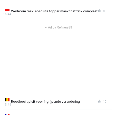
Wederom raak: absolute topper maakt hattrick compleet
8
16:44
▼ Ad by Refinery89
Roodhooft pleit voor ingrijpende verandering
10
15:44