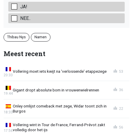
JA!
NEE..
Thibau Nys
Namen
Meest recent
Vollering moet iets kwijt na 'verlossende' etappezege
53
20:33
Gigant dropt absolute bom in vrouwenwielrennen
36
19:44
Onley omlijst comeback met zege, Widar toont zich in
22
Burgos
18:33
Vollering wint in Tour de France, Ferrand-Prévot zakt
56
volledig door het ijs
17:56