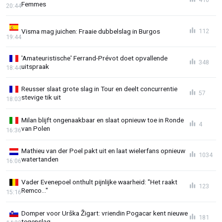
Femmes
20:44
Visma mag juichen: Fraaie dubbelslag in Burgos
112
19:44
'Amateuristische' Ferrand-Prévot doet opvallende
348
uitspraak
18:44
Reusser slaat grote slag in Tour en deelt concurrentie
57
stevige tik uit
18:03
Milan blijft ongenaakbaar en slaat opnieuw toe in Ronde
4
van Polen
16:36
Mathieu van der Poel pakt uit en laat wielerfans opnieuw
1034
watertanden
16:06
Vader Evenepoel onthult pijnlijke waarheid: "Het raakt
123
Remco..."
15:16
Domper voor Urška Žigart: vriendin Pogacar kent nieuwe
181
tegenslag