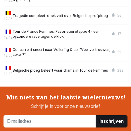
14:22
Tragedie compleet: doek valt over Belgische profploeg
56
12:35
Tour de France Femmes: Favorieten etappe 4 - een
17
bijzondere race tegen de klok
12:12
Concurrent sneert naar Vollering & co: "Veel vertrouwen,
29
zeker?"
12:00
Belgische ploeg beleeft waar drama in Tour de Femmes
282
11:10
Mis niets van het laatste wielernieuws!
Schrijf je in voor onze nieuwsbrief
Inschrijven