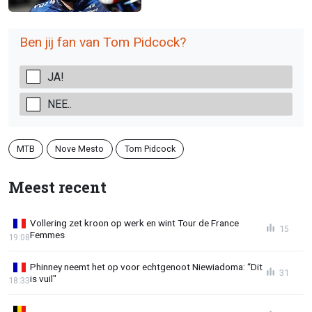
Ben jij fan van Tom Pidcock?
JA!
NEE..
MTB
Nove Mesto
Tom Pidcock
Meest recent
Vollering zet kroon op werk en wint Tour de France
15
Femmes
19:08
Phinney neemt het op voor echtgenoot Niewiadoma: “Dit
31
is vuil"
18:33