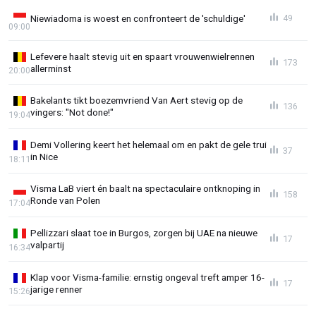
Niewiadoma is woest en confronteert de 'schuldige'
49
09:00
Lefevere haalt stevig uit en spaart vrouwenwielrennen
173
allerminst
20:00
Bakelants tikt boezemvriend Van Aert stevig op de
136
vingers: "Not done!"
19:04
Demi Vollering keert het helemaal om en pakt de gele trui
37
in Nice
18:11
Visma LaB viert én baalt na spectaculaire ontknoping in
158
Ronde van Polen
17:04
Pellizzari slaat toe in Burgos, zorgen bij UAE na nieuwe
17
valpartij
16:34
Klap voor Visma-familie: ernstig ongeval treft amper 16-
17
jarige renner
15:26