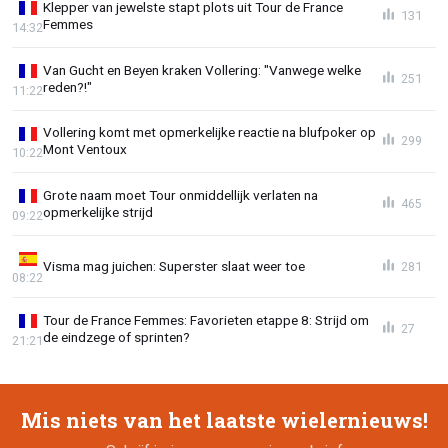
Klepper van jewelste stapt plots uit Tour de France
131
Femmes
14:32
Van Gucht en Beyen kraken Vollering: "Vanwege welke
251
reden?!"
11:22
Vollering komt met opmerkelijke reactie na blufpoker op
299
Mont Ventoux
10:22
Grote naam moet Tour onmiddellijk verlaten na
465
opmerkelijke strijd
09:22
Visma mag juichen: Superster slaat weer toe
281
08:22
Tour de France Femmes: Favorieten etappe 8: Strijd om
27
de eindzege of sprinten?
21:21
Mis niets van het laatste wielernieuws!