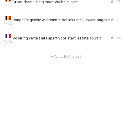
Groot drama: Belg moet Vuelta missen
25
17:33
Jonge Belgische wielrenster betrokken bij zwaar ongeval
0
17:03
Vollering vertelt iets apart voor start laatste Tourrit
143
16:33
▼ Ad by Refinery89