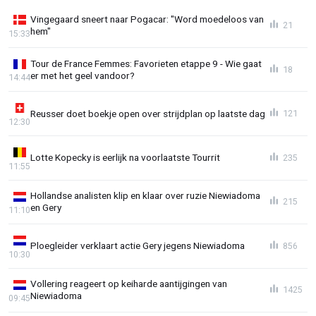
Vingegaard sneert naar Pogacar: "Word moedeloos van
21
hem"
15:33
Tour de France Femmes: Favorieten etappe 9 - Wie gaat
18
er met het geel vandoor?
14:44
Reusser doet boekje open over strijdplan op laatste dag
121
12:30
Lotte Kopecky is eerlijk na voorlaatste Tourrit
235
11:55
Hollandse analisten klip en klaar over ruzie Niewiadoma
215
en Gery
11:10
Ploegleider verklaart actie Gery jegens Niewiadoma
856
10:30
Vollering reageert op keiharde aantijgingen van
1425
Niewiadoma
09:45