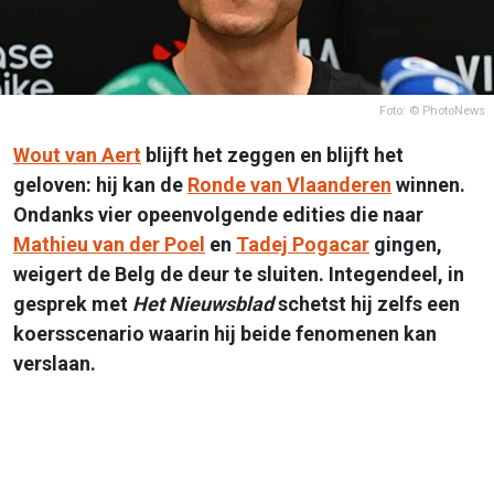
Foto: © PhotoNews
Wout van Aert
blijft het zeggen en blijft het
geloven: hij kan de
Ronde van Vlaanderen
winnen.
Ondanks vier opeenvolgende edities die naar
Mathieu van der Poel
en
Tadej Pogacar
gingen,
weigert de Belg de deur te sluiten. Integendeel, in
gesprek met
Het Nieuwsblad
schetst hij zelfs een
koersscenario waarin hij beide fenomenen kan
verslaan.