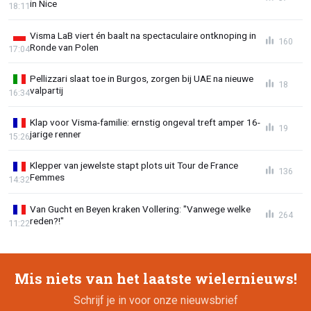
in Nice
18:11
Visma LaB viert én baalt na spectaculaire ontknoping in
160
Ronde van Polen
17:04
Pellizzari slaat toe in Burgos, zorgen bij UAE na nieuwe
18
valpartij
16:34
Klap voor Visma-familie: ernstig ongeval treft amper 16-
19
jarige renner
15:26
Klepper van jewelste stapt plots uit Tour de France
136
Femmes
14:32
Van Gucht en Beyen kraken Vollering: "Vanwege welke
264
reden?!"
11:22
Mis niets van het laatste wielernieuws!
Schrijf je in voor onze nieuwsbrief