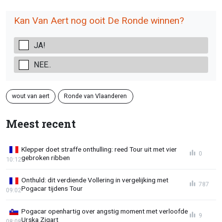
Kan Van Aert nog ooit De Ronde winnen?
JA!
NEE..
wout van aert
Ronde van Vlaanderen
Meest recent
Klepper doet straffe onthulling: reed Tour uit met vier
0
gebroken ribben
10:12
Onthuld: dit verdiende Vollering in vergelijking met
787
Pogacar tijdens Tour
09:02
Pogacar openhartig over angstig moment met verloofde
9
Urska Zigart
08:08