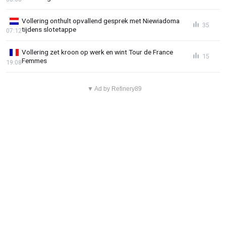
Vollering onthult opvallend gesprek met Niewiadoma
35
tijdens slotetappe
07:12
Vollering zet kroon op werk en wint Tour de France
15
Femmes
19:08
▼ Ad by Refinery89