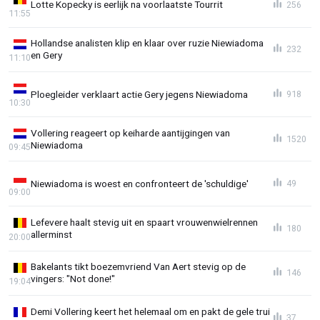
Lotte Kopecky is eerlijk na voorlaatste Tourrit
256
11:55
Hollandse analisten klip en klaar over ruzie Niewiadoma
232
en Gery
11:10
Ploegleider verklaart actie Gery jegens Niewiadoma
918
10:30
Vollering reageert op keiharde aantijgingen van
1520
Niewiadoma
09:45
Niewiadoma is woest en confronteert de 'schuldige'
49
09:00
Lefevere haalt stevig uit en spaart vrouwenwielrennen
180
allerminst
20:00
Bakelants tikt boezemvriend Van Aert stevig op de
146
vingers: "Not done!"
19:04
Demi Vollering keert het helemaal om en pakt de gele trui
37