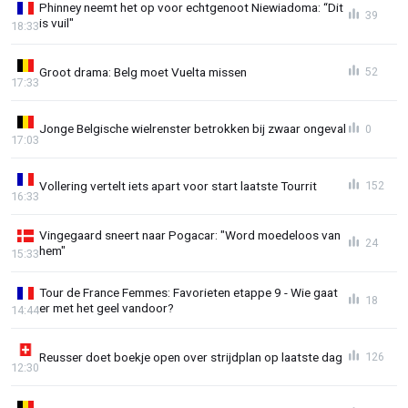
Phinney neemt het op voor echtgenoot Niewiadoma: “Dit
39
is vuil"
18:33
Groot drama: Belg moet Vuelta missen
52
17:33
Jonge Belgische wielrenster betrokken bij zwaar ongeval
0
17:03
Vollering vertelt iets apart voor start laatste Tourrit
152
16:33
Vingegaard sneert naar Pogacar: "Word moedeloos van
24
hem"
15:33
Tour de France Femmes: Favorieten etappe 9 - Wie gaat
18
er met het geel vandoor?
14:44
Reusser doet boekje open over strijdplan op laatste dag
126
12:30