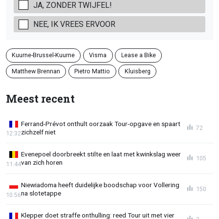
JA, ZONDER TWIJFEL!
NEE, IK VREES ERVOOR
Kuurne-Brussel-Kuurne
Visma
Lease a Bike
Matthew Brennan
Pietro Mattio
Kluisberg
Meest recent
Ferrand-Prévot onthult oorzaak Tour-opgave en spaart
72
zichzelf niet
12:32
Evenepoel doorbreekt stilte en laat met kwinkslag weer
105
van zich horen
11:44
Niewiadoma heeft duidelijke boodschap voor Vollering
150
na slotetappe
10:56
Klepper doet straffe onthulling: reed Tour uit met vier