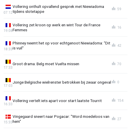
Vollering onthult opvallend gesprek met Niewiadoma
59
tijdens slotetappe
07:12
Vollering zet kroon op werk en wint Tour de France
16
Femmes
19:08
Phinney neemt het op voor echtgenoot Niewiadoma: “Dit
42
is vuil"
18:33
Groot drama: Belg moet Vuelta missen
70
17:33
Jonge Belgische wielrenster betrokken bij zwaar ongeval
0
17:03
Vollering vertelt iets apart voor start laatste Tourrit
154
16:33
Vingegaard sneert naar Pogacar: "Word moedeloos van
27
hem"
15:33