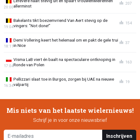
Lefevere haalt stevig uit en spaart vrouwenwielrennen
207
allerminst
20:00
Bakelants tikt boezemvriend Van Aert stevig op de
154
vingers: "Not done!"
19:04
Demi Vollering keert het helemaal om en pakt de gele trui
37
in Nice
18:11
Visma LaB viert én baalt na spectaculaire ontknoping in
163
Ronde van Polen
17:04
Pellizzari slaat toe in Burgos, zorgen bij UAE na nieuwe
19
valpartij
16:34
Mis niets van het laatste wielernieuws!
Schrijf je in voor onze nieuwsbrief
Inschrijven