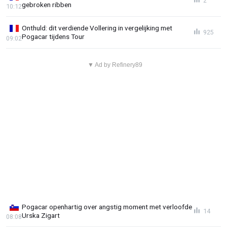
2
gebroken ribben
10:12
Onthuld: dit verdiende Vollering in vergelijking met
925
Pogacar tijdens Tour
09:02
▼ Ad by Refinery89
Pogacar openhartig over angstig moment met verloofde
14
Urska Zigart
08:08