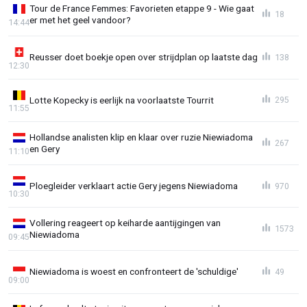
Tour de France Femmes: Favorieten etappe 9 - Wie gaat
18
er met het geel vandoor?
14:44
Reusser doet boekje open over strijdplan op laatste dag
138
12:30
Lotte Kopecky is eerlijk na voorlaatste Tourrit
295
11:55
Hollandse analisten klip en klaar over ruzie Niewiadoma
267
en Gery
11:10
Ploegleider verklaart actie Gery jegens Niewiadoma
970
10:30
Vollering reageert op keiharde aantijgingen van
1573
Niewiadoma
09:45
Niewiadoma is woest en confronteert de 'schuldige'
49
09:00