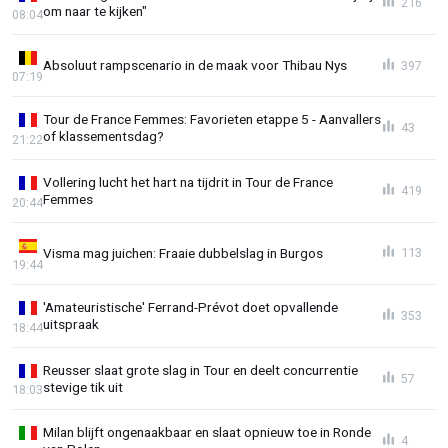
216
om naar te kijken"
08:04
Absoluut rampscenario in de maak voor Thibau Nys
397
07:19
Tour de France Femmes: Favorieten etappe 5 - Aanvallers
43
of klassementsdag?
21:22
Vollering lucht het hart na tijdrit in Tour de France
419
Femmes
20:44
Visma mag juichen: Fraaie dubbelslag in Burgos
113
19:44
'Amateuristische' Ferrand-Prévot doet opvallende
353
uitspraak
18:44
Reusser slaat grote slag in Tour en deelt concurrentie
57
stevige tik uit
18:03
Milan blijft ongenaakbaar en slaat opnieuw toe in Ronde
4