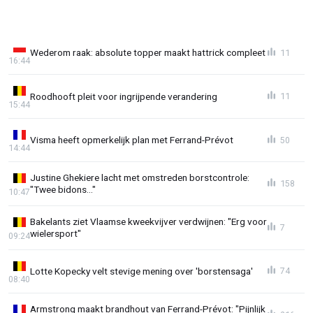
Wederom raak: absolute topper maakt hattrick compleet
11
16:44
Roodhooft pleit voor ingrijpende verandering
11
15:44
Visma heeft opmerkelijk plan met Ferrand-Prévot
50
14:44
Justine Ghekiere lacht met omstreden borstcontrole:
158
"Twee bidons..."
10:47
Bakelants ziet Vlaamse kweekvijver verdwijnen: "Erg voor
7
wielersport"
09:24
Lotte Kopecky velt stevige mening over 'borstensaga'
74
08:40
Armstrong maakt brandhout van Ferrand-Prévot: "Pijnlijk