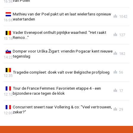
van Polen
16:36
Mathieu van der Poel pakt uit en laat wielerfans opnieuw
1042
watertanden
16:06
Vader Evenepoel onthult pijnlijke waarheid: "Het raakt
127
Remco..."
15:16
Domper voor Urška Žigart: vriendin Pogacar kent nieuwe
182
tegenslag
14:22
Tragedie compleet: doek valt over Belgische profploeg
56
12:35
Tour de France Femmes: Favorieten etappe 4 - een
17
bijzondere race tegen de klok
12:12
Concurrent sneert naar Vollering & co: "Veel vertrouwen,
29
zeker?"
12:00