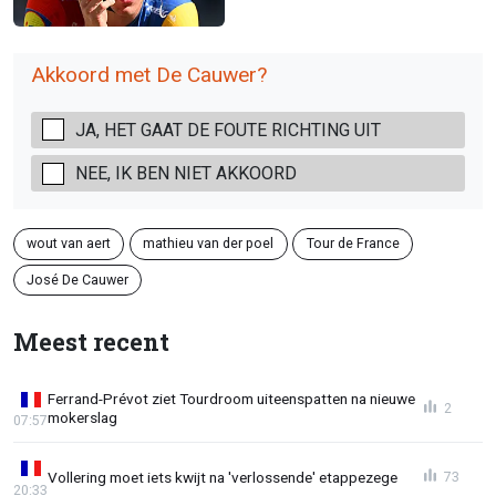
Akkoord met De Cauwer?
JA, HET GAAT DE FOUTE RICHTING UIT
NEE, IK BEN NIET AKKOORD
wout van aert
mathieu van der poel
Tour de France
José De Cauwer
Meest recent
Ferrand-Prévot ziet Tourdroom uiteenspatten na nieuwe
2
mokerslag
07:57
Vollering moet iets kwijt na 'verlossende' etappezege
73
20:33