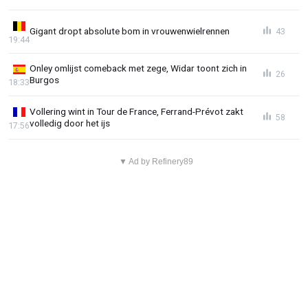
Gigant dropt absolute bom in vrouwenwielrennen
43
19:44
Onley omlijst comeback met zege, Widar toont zich in
26
Burgos
18:33
Vollering wint in Tour de France, Ferrand-Prévot zakt
58
volledig door het ijs
17:56
▼ Ad by Refinery89