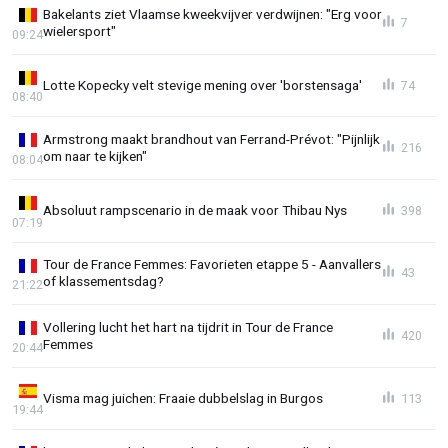
Bakelants ziet Vlaamse kweekvijver verdwijnen: "Erg voor
7
wielersport"
09:24
Lotte Kopecky velt stevige mening over 'borstensaga'
74
08:40
Armstrong maakt brandhout van Ferrand-Prévot: "Pijnlijk
216
om naar te kijken"
08:04
Absoluut rampscenario in de maak voor Thibau Nys
398
07:19
Tour de France Femmes: Favorieten etappe 5 - Aanvallers
43
of klassementsdag?
21:22
Vollering lucht het hart na tijdrit in Tour de France
420
Femmes
20:44
Visma mag juichen: Fraaie dubbelslag in Burgos
113
19:44