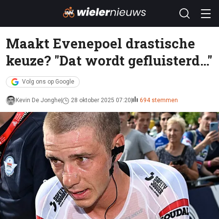
Maakt Evenepoel drastische
keuze? "Dat wordt gefluisterd…"
Volg ons op Google
Kevin De Jonghe
28 oktober 2025 07:20
694 stemmen