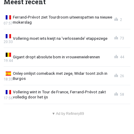
Meest recent
Ferrand-Prévot ziet Tourdroom uiteenspatten na nieuwe
2
mokerslag
07:57
Vollering moet iets kwijt na 'verlossende' etappezege
73
20:33
Gigant dropt absolute bom in vrouwenwielrennen
44
19:44
Onley omlijst comeback met zege, Widar toont zich in
26
Burgos
18:33
Vollering wint in Tour de France, Ferrand-Prévot zakt
58
volledig door het ijs
17:56
▼ Ad by Refinery89