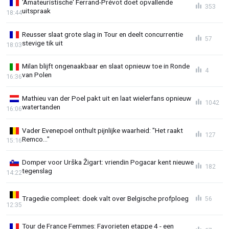
'Amateuristische' Ferrand-Prévot doet opvallende
353
uitspraak
18:44
Reusser slaat grote slag in Tour en deelt concurrentie
57
stevige tik uit
18:03
Milan blijft ongenaakbaar en slaat opnieuw toe in Ronde
4
van Polen
16:36
Mathieu van der Poel pakt uit en laat wielerfans opnieuw
1042
watertanden
16:06
Vader Evenepoel onthult pijnlijke waarheid: "Het raakt
127
Remco..."
15:16
Domper voor Urška Žigart: vriendin Pogacar kent nieuwe
182
tegenslag
14:22
Tragedie compleet: doek valt over Belgische profploeg
56
12:35
Tour de France Femmes: Favorieten etappe 4 - een