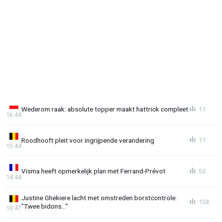
Wederom raak: absolute topper maakt hattrick compleet
11
16:44
Roodhooft pleit voor ingrijpende verandering
11
15:44
Visma heeft opmerkelijk plan met Ferrand-Prévot
50
14:44
Justine Ghekiere lacht met omstreden borstcontrole:
158
"Twee bidons..."
10:47