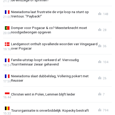
de eindzege of sprinten?
21:21
Niewiadoma laat frustratie de vrije loop na stunt op
148
Ventoux: "Payback!"
21:00
Domper voor Pogacar & co? Meesterknecht moet
28
noodgedwongen opgeven
20:08
Landgenoot onthult opvallende woorden van Vingegaard
36
over Pogacar
19:16
Familie-uitstap loopt verkeerd af: Viervoudig
104
Tourritwinnaar zwaar gehavend
18:24
Niewiadoma slaat dubbelslag, Vollering pokert met
26
Reusser
17:50
Christen wint in Polen, Lemmen blijft leider
7
16:44
Tourorganisatie is onverbiddelijk: Kopecky bestraft
794
15:33