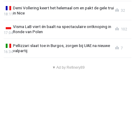
Demi Vollering keert het helemaal om en pakt de gele trui
32
in Nice
18:11
Visma LaB viert én baalt na spectaculaire ontknoping in
102
Ronde van Polen
17:04
Pellizzari slaat toe in Burgos, zorgen bij UAE na nieuwe
7
valpartij
16:34
▼ Ad by Refinery89