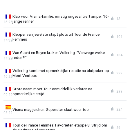
Klap voor Visma-familie: ernstig ongeval treft amper 16-
13
jarige renner
15:26
Klepper van jewelste stapt plots uit Tour de France
101
Femmes
14:32
Van Gucht en Beyen kraken Vollering: "Vanwege welke
184
reden?!"
11:22
Vollering komt met opmerkelijke reactie na blufpoker op
222
Mont Ventoux
10:22
Grote naam moet Tour onmiddellijk verlaten na
299
opmerkelijke strijd
09:22
Visma mag juichen: Superster slaat weer toe
224
08:22
Tour de France Femmes: Favorieten etappe 8: Strijd om
26