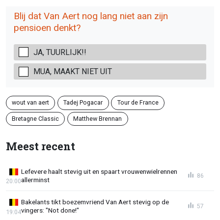
Blij dat Van Aert nog lang niet aan zijn
pensioen denkt?
JA, TUURLIJK!!
MUA, MAAKT NIET UIT
wout van aert
Tadej Pogacar
Tour de France
Bretagne Classic
Matthew Brennan
Meest recent
Lefevere haalt stevig uit en spaart vrouwenwielrennen
86
allerminst
20:00
Bakelants tikt boezemvriend Van Aert stevig op de
57
vingers: "Not done!"
19:04