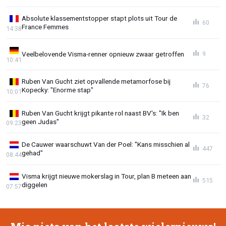
Absolute klassementstopper stapt plots uit Tour de
60
France Femmes
14:38
Veelbelovende Visma-renner opnieuw zwaar getroffen
9
10:41
Ruben Van Gucht ziet opvallende metamorfose bij
76
Kopecky: "Enorme stap"
10:01
Ruben Van Gucht krijgt pikante rol naast BV's: "Ik ben
32
geen Judas"
09:23
De Cauwer waarschuwt Van der Poel: "Kans misschien al
447
gehad"
08:44
Visma krijgt nieuwe mokerslag in Tour, plan B meteen aan
515
diggelen
07:57