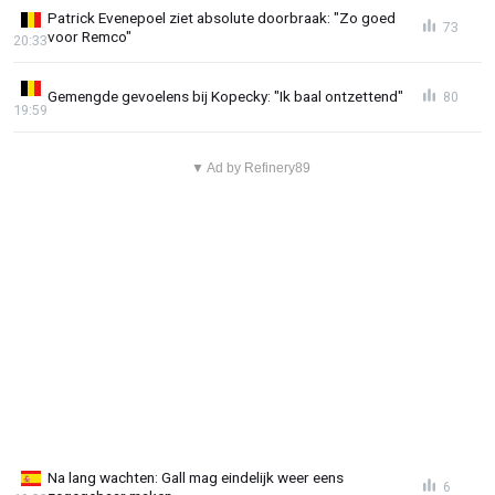
Patrick Evenepoel ziet absolute doorbraak: "Zo goed
73
voor Remco"
20:33
Gemengde gevoelens bij Kopecky: "Ik baal ontzettend"
80
19:59
▼ Ad by Refinery89
Na lang wachten: Gall mag eindelijk weer eens
6