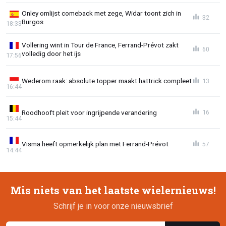
Onley omlijst comeback met zege, Widar toont zich in
32
Burgos
18:33
Vollering wint in Tour de France, Ferrand-Prévot zakt
60
volledig door het ijs
17:56
Wederom raak: absolute topper maakt hattrick compleet
13
16:44
Roodhooft pleit voor ingrijpende verandering
16
15:44
Visma heeft opmerkelijk plan met Ferrand-Prévot
57
14:44
Mis niets van het laatste wielernieuws!
Schrijf je in voor onze nieuwsbrief