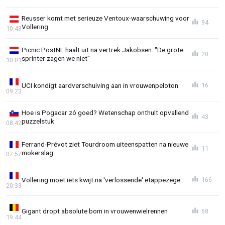
Reusser komt met serieuze Ventoux-waarschuwing voor
94
Vollering
10:43
Picnic PostNL haalt uit na vertrek Jakobsen: "De grote
20
sprinter zagen we niet"
10:01
UCI kondigt aardverschuiving aan in vrouwenpeloton
16
09:23
Hoe is Pogacar zó goed? Wetenschap onthult opvallend
43
puzzelstuk
08:42
Ferrand-Prévot ziet Tourdroom uiteenspatten na nieuwe
11
mokerslag
07:57
Vollering moet iets kwijt na 'verlossende' etappezege
166
20:33
Gigant dropt absolute bom in vrouwenwielrennen
68
19:44