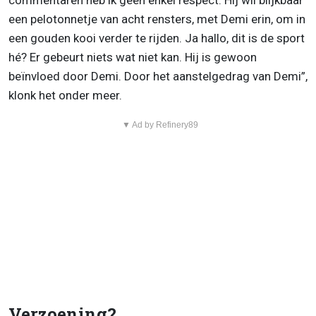
commentaren heb ik geen enkel respect. Hij wil blijkbaar
een pelotonnetje van acht rensters, met Demi erin, om in
een gouden kooi verder te rijden. Ja hallo, dit is de sport
hé? Er gebeurt niets wat niet kan. Hij is gewoon
beïnvloed door Demi. Door het aanstelgedrag van Demi”,
klonk het onder meer.
▼ Ad by Refinery89
Verzoening?