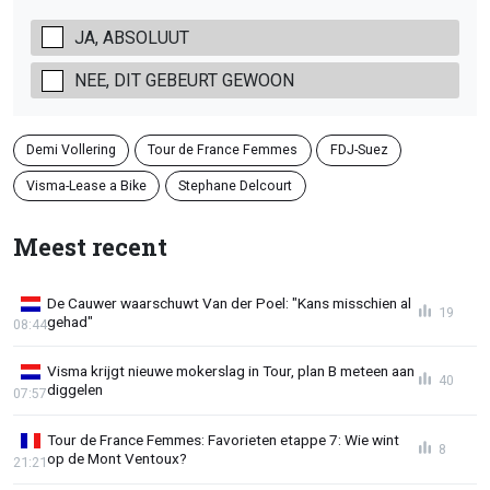
JA, ABSOLUUT
NEE, DIT GEBEURT GEWOON
Demi Vollering
Tour de France Femmes
FDJ-Suez
Visma-Lease a Bike
Stephane Delcourt
Meest recent
De Cauwer waarschuwt Van der Poel: "Kans misschien al
19
gehad"
08:44
Visma krijgt nieuwe mokerslag in Tour, plan B meteen aan
40
diggelen
07:57
Tour de France Femmes: Favorieten etappe 7: Wie wint
8
op de Mont Ventoux?
21:21