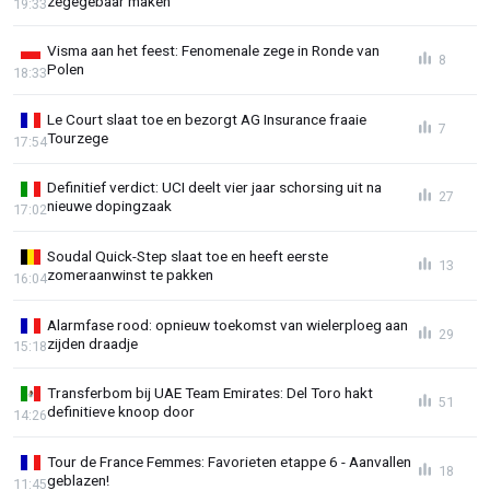
zegegebaar maken
19:33
Visma aan het feest: Fenomenale zege in Ronde van
8
Polen
18:33
Le Court slaat toe en bezorgt AG Insurance fraaie
7
Tourzege
17:54
Definitief verdict: UCI deelt vier jaar schorsing uit na
27
nieuwe dopingzaak
17:02
Soudal Quick-Step slaat toe en heeft eerste
13
zomeraanwinst te pakken
16:04
Alarmfase rood: opnieuw toekomst van wielerploeg aan
29
zijden draadje
15:18
Transferbom bij UAE Team Emirates: Del Toro hakt
51
definitieve knoop door
14:26
Tour de France Femmes: Favorieten etappe 6 - Aanvallen
18
geblazen!
11:45