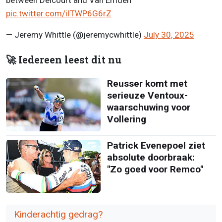
between Delcourt and Van Emden
pic.twitter.com/iITWP6G6rZ
— Jeremy Whittle (@jeremycwhittle)
July 30, 2025
🚀 Iedereen leest dit nu
Reusser komt met
serieuze Ventoux-
waarschuwing voor
Vollering
Patrick Evenepoel ziet
absolute doorbraak:
"Zo goed voor Remco"
Kinderachtig gedrag?