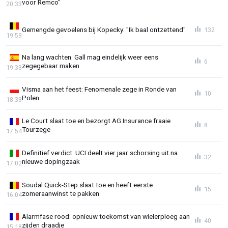
voor Remco"
20:33
Gemengde gevoelens bij Kopecky: "Ik baal ontzettend"
132
19:59
Na lang wachten: Gall mag eindelijk weer eens
6
zegegebaar maken
19:33
Visma aan het feest: Fenomenale zege in Ronde van
10
Polen
18:33
Le Court slaat toe en bezorgt AG Insurance fraaie
8
Tourzege
17:54
Definitief verdict: UCI deelt vier jaar schorsing uit na
32
nieuwe dopingzaak
17:02
Soudal Quick-Step slaat toe en heeft eerste
15
zomeraanwinst te pakken
16:04
Alarmfase rood: opnieuw toekomst van wielerploeg aan
40
zijden draadje
15:18