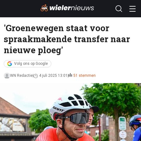
'Groenewegen staat voor
spraakmakende transfer naar
nieuwe ploeg'
Volg ons op Google
WN Redactie
4 juli 2025 13:01
51 stemmen