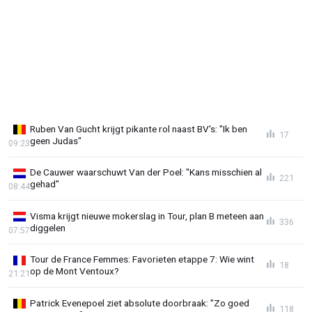
Ruben Van Gucht krijgt pikante rol naast BV's: "Ik ben
17
geen Judas"
09:23
De Cauwer waarschuwt Van der Poel: "Kans misschien al
221
gehad"
08:44
Visma krijgt nieuwe mokerslag in Tour, plan B meteen aan
336
diggelen
07:57
Tour de France Femmes: Favorieten etappe 7: Wie wint
18
op de Mont Ventoux?
21:21
Patrick Evenepoel ziet absolute doorbraak: "Zo goed
118