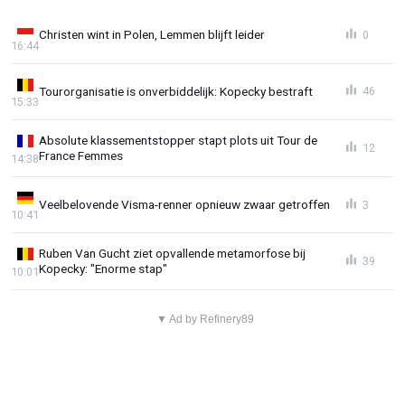
Christen wint in Polen, Lemmen blijft leider
0
16:44
Tourorganisatie is onverbiddelijk: Kopecky bestraft
46
15:33
Absolute klassementstopper stapt plots uit Tour de
12
France Femmes
14:38
Veelbelovende Visma-renner opnieuw zwaar getroffen
3
10:41
Ruben Van Gucht ziet opvallende metamorfose bij
39
Kopecky: "Enorme stap"
10:01
▼ Ad by Refinery89