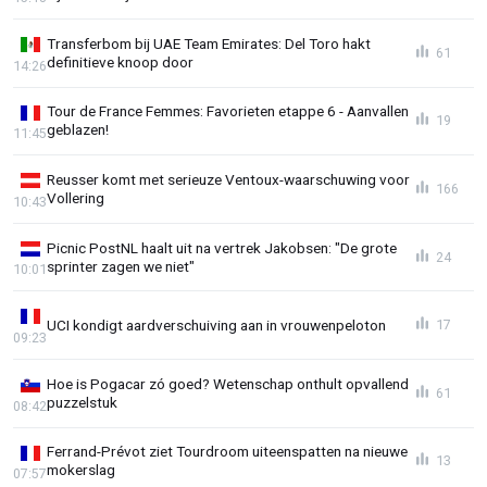
Transferbom bij UAE Team Emirates: Del Toro hakt
61
definitieve knoop door
14:26
Tour de France Femmes: Favorieten etappe 6 - Aanvallen
19
geblazen!
11:45
Reusser komt met serieuze Ventoux-waarschuwing voor
166
Vollering
10:43
Picnic PostNL haalt uit na vertrek Jakobsen: "De grote
24
sprinter zagen we niet"
10:01
UCI kondigt aardverschuiving aan in vrouwenpeloton
17
09:23
Hoe is Pogacar zó goed? Wetenschap onthult opvallend
61
puzzelstuk
08:42
Ferrand-Prévot ziet Tourdroom uiteenspatten na nieuwe
13
mokerslag
07:57