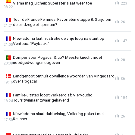
Visma mag juichen: Superster slaat weer toe
223
08:22
Tour de France Femmes: Favorieten etappe 8: Strijd om
26
de eindzege of sprinten?
21:21
Niewiadoma laat frustratie de vrije loop na stunt op
147
Ventoux: "Payback!"
21:00
Domper voor Pogacar & co? Meesterknecht moet
28
noodgedwongen opgeven
20:08
Landgenoot onthult opvallende woorden van Vingegaard
36
over Pogacar
19:16
Familie-uitstap loopt verkeerd af: Viervoudig
104
Tourritwinnaar zwaar gehavend
18:24
Niewiadoma slaat dubbelslag, Vollering pokert met
26
Reusser
17:50