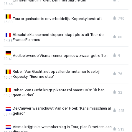
Christen wint in Polen, Lemmen blijft leider
7
16:44
Tourorganisatie is onverbiddelijk: Kopecky bestraft
790
15:33
Absolute klassementstopper stapt plots uit Tour de
60
France Femmes
14:38
Veelbelovende Visma-renner opnieuw zwaar getroffen
9
10:41
Ruben Van Gucht ziet opvallende metamorfose bij
76
Kopecky: "Enorme stap"
10:01
Ruben Van Gucht krijgt pikante rol naast BV's: "Ik ben
32
geen Judas"
09:23
De Cauwer waarschuwt Van der Poel: "Kans misschien al
445
gehad"
08:44
Visma krijgt nieuwe mokerslag in Tour, plan B meteen aan
513
diggelen