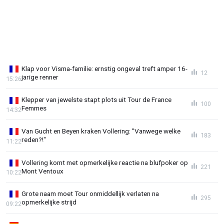
Klap voor Visma-familie: ernstig ongeval treft amper 16-
12
jarige renner
15:26
Klepper van jewelste stapt plots uit Tour de France
100
Femmes
14:32
Van Gucht en Beyen kraken Vollering: "Vanwege welke
183
reden?!"
11:22
Vollering komt met opmerkelijke reactie na blufpoker op
221
Mont Ventoux
10:22
Grote naam moet Tour onmiddellijk verlaten na
295
opmerkelijke strijd
09:22