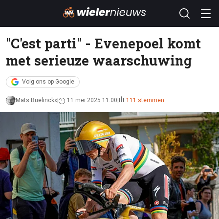
"C'est parti" - Evenepoel komt
met serieuze waarschuwing
Volg ons op Google
Mats Buelinckx
11 mei 2025 11:00
111 stemmen