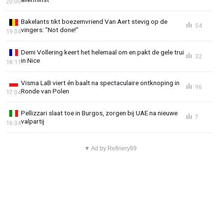
20:00
Bakelants tikt boezemvriend Van Aert stevig op de
54
vingers: "Not done!"
19:04
Demi Vollering keert het helemaal om en pakt de gele trui
32
in Nice
18:11
Visma LaB viert én baalt na spectaculaire ontknoping in
96
Ronde van Polen
17:04
Pellizzari slaat toe in Burgos, zorgen bij UAE na nieuwe
7
valpartij
16:34
▼ Ad by Refinery89