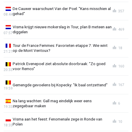
De Cauwer waarschuwt Van der Poel: "Kans misschien al
357
gehad"
08:44
Visma krijgt nieuwe mokerslag in Tour, plan B meteen aan
469
diggelen
07:57
Tour de France Femmes: Favorieten etappe 7: Wie wint
18
op de Mont Ventoux?
21:21
Patrick Evenepoel ziet absolute doorbraak: "Zo goed
160
voor Remco"
20:33
Gemengde gevoelens bij Kopecky: "Ik baal ontzettend"
167
19:59
Na lang wachten: Gall mag eindelijk weer eens
6
zegegebaar maken
19:33
Visma aan het feest: Fenomenale zege in Ronde van
10
Polen
18:33