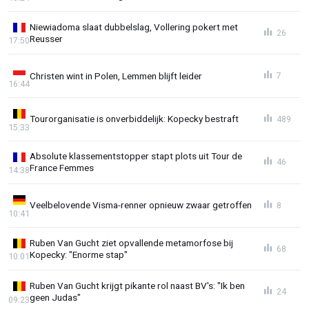
Niewiadoma slaat dubbelslag, Vollering pokert met
26
Reusser
17:50
Christen wint in Polen, Lemmen blijft leider
7
16:44
Tourorganisatie is onverbiddelijk: Kopecky bestraft
489
15:33
Absolute klassementstopper stapt plots uit Tour de
46
France Femmes
14:38
Veelbelovende Visma-renner opnieuw zwaar getroffen
8
10:41
Ruben Van Gucht ziet opvallende metamorfose bij
68
Kopecky: "Enorme stap"
10:01
Ruben Van Gucht krijgt pikante rol naast BV's: "Ik ben
24
geen Judas"
09:23