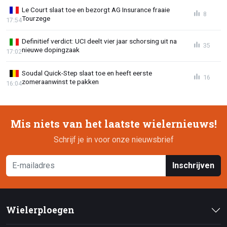
Le Court slaat toe en bezorgt AG Insurance fraaie
8
Tourzege
17:54
Definitief verdict: UCI deelt vier jaar schorsing uit na
35
nieuwe dopingzaak
17:02
Soudal Quick-Step slaat toe en heeft eerste
16
zomeraanwinst te pakken
16:04
Mis niets van het laatste wielernieuws!
Schrijf je in voor onze nieuwsbrief
Inschrijven
Wielerploegen