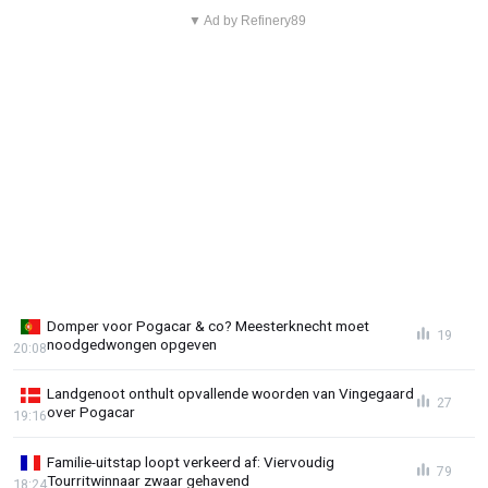
▼ Ad by Refinery89
Domper voor Pogacar & co? Meesterknecht moet
19
noodgedwongen opgeven
20:08
Landgenoot onthult opvallende woorden van Vingegaard
27
over Pogacar
19:16
Familie-uitstap loopt verkeerd af: Viervoudig
79
Tourritwinnaar zwaar gehavend
18:24