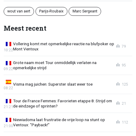
wout van aert
Parijs-Roubaix
Marc Sergeant
Meest recent
Vollering komt met opmerkelijke reactie na blufpoker op
79
Mont Ventoux
10:22
Grote naam moet Tour onmiddellijk verlaten na
95
opmerkelijke strijd
09:22
Visma mag juichen: Superster slaat weer toe
125
08:22
Tour de France Femmes: Favorieten etappe 8: Strijd om
21
de eindzege of sprinten?
21:21
Niewiadoma laat frustratie de vrije loop na stunt op
112
Ventoux: "Payback!"
21:00