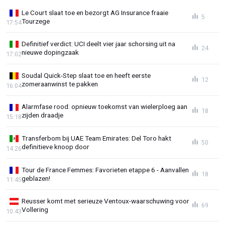
Le Court slaat toe en bezorgt AG Insurance fraaie
5
Tourzege
17:54
Definitief verdict: UCI deelt vier jaar schorsing uit na
24
nieuwe dopingzaak
17:02
Soudal Quick-Step slaat toe en heeft eerste
12
zomeraanwinst te pakken
16:04
Alarmfase rood: opnieuw toekomst van wielerploeg aan
18
zijden draadje
15:18
Transferbom bij UAE Team Emirates: Del Toro hakt
50
definitieve knoop door
14:26
Tour de France Femmes: Favorieten etappe 6 - Aanvallen
18
geblazen!
11:45
Reusser komt met serieuze Ventoux-waarschuwing voor
69
Vollering
10:43