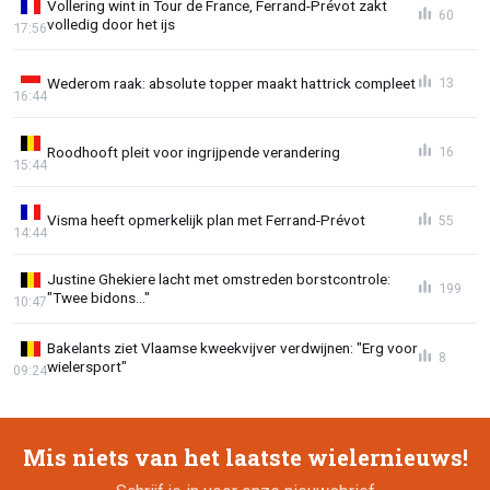
Vollering wint in Tour de France, Ferrand-Prévot zakt
60
volledig door het ijs
17:56
Wederom raak: absolute topper maakt hattrick compleet
13
16:44
Roodhooft pleit voor ingrijpende verandering
16
15:44
Visma heeft opmerkelijk plan met Ferrand-Prévot
55
14:44
Justine Ghekiere lacht met omstreden borstcontrole:
199
"Twee bidons..."
10:47
Bakelants ziet Vlaamse kweekvijver verdwijnen: "Erg voor
8
wielersport"
09:24
Mis niets van het laatste wielernieuws!