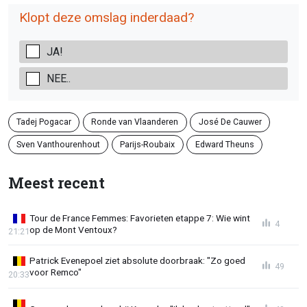
Klopt deze omslag inderdaad?
JA!
NEE..
Tadej Pogacar
Ronde van Vlaanderen
José De Cauwer
Sven Vanthourenhout
Parijs-Roubaix
Edward Theuns
Meest recent
Tour de France Femmes: Favorieten etappe 7: Wie wint
4
op de Mont Ventoux?
21:21
Patrick Evenepoel ziet absolute doorbraak: "Zo goed
49
voor Remco"
20:33