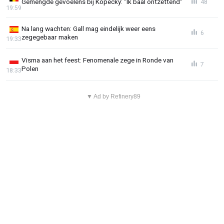
Gemengde gevoelens bij Kopecky: "Ik baal ontzettend"
48
19:59
Na lang wachten: Gall mag eindelijk weer eens
6
zegegebaar maken
19:33
Visma aan het feest: Fenomenale zege in Ronde van
7
Polen
18:33
▼ Ad by Refinery89