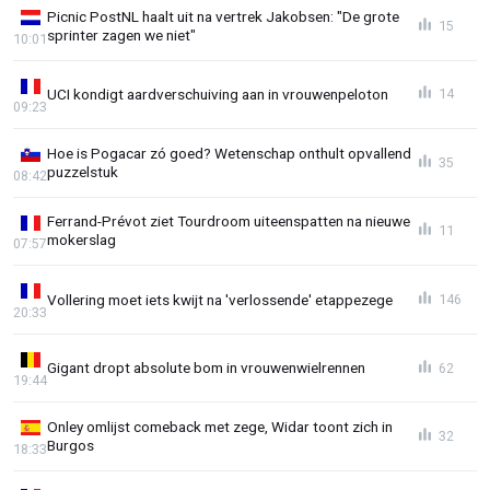
Picnic PostNL haalt uit na vertrek Jakobsen: "De grote
15
sprinter zagen we niet"
10:01
UCI kondigt aardverschuiving aan in vrouwenpeloton
14
09:23
Hoe is Pogacar zó goed? Wetenschap onthult opvallend
35
puzzelstuk
08:42
Ferrand-Prévot ziet Tourdroom uiteenspatten na nieuwe
11
mokerslag
07:57
Vollering moet iets kwijt na 'verlossende' etappezege
146
20:33
Gigant dropt absolute bom in vrouwenwielrennen
62
19:44
Onley omlijst comeback met zege, Widar toont zich in
32
Burgos
18:33