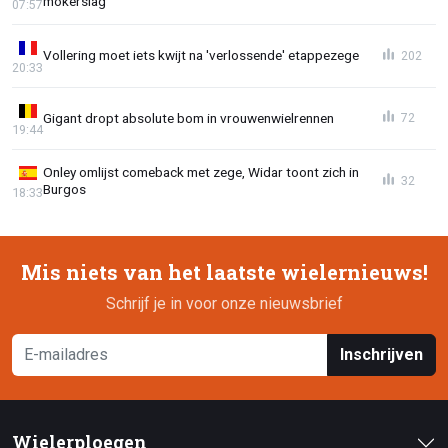
mokerslag
07:57
Vollering moet iets kwijt na 'verlossende' etappezege
202
20:33
Gigant dropt absolute bom in vrouwenwielrennen
72
19:44
Onley omlijst comeback met zege, Widar toont zich in
32
Burgos
18:33
Mis niets van het laatste wielernieuws!
Schrijf je in voor onze nieuwsbrief
Inschrijven
Wielerploegen