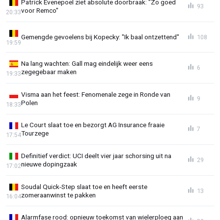
Patrick Evenepoel ziet absolute doorbraak: "Zo goed
93
voor Remco"
20:33
Gemengde gevoelens bij Kopecky: "Ik baal ontzettend"
108
19:59
Na lang wachten: Gall mag eindelijk weer eens
6
zegegebaar maken
19:33
Visma aan het feest: Fenomenale zege in Ronde van
9
Polen
18:33
Le Court slaat toe en bezorgt AG Insurance fraaie
7
Tourzege
17:54
Definitief verdict: UCI deelt vier jaar schorsing uit na
29
nieuwe dopingzaak
17:02
Soudal Quick-Step slaat toe en heeft eerste
13
zomeraanwinst te pakken
16:04
Alarmfase rood: opnieuw toekomst van wielerploeg aan