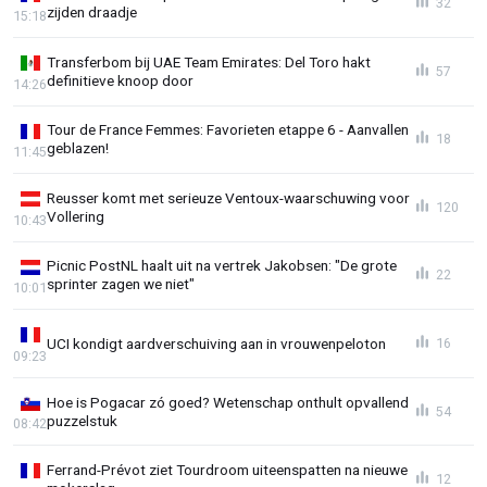
32
zijden draadje
15:18
Transferbom bij UAE Team Emirates: Del Toro hakt
57
definitieve knoop door
14:26
Tour de France Femmes: Favorieten etappe 6 - Aanvallen
18
geblazen!
11:45
Reusser komt met serieuze Ventoux-waarschuwing voor
120
Vollering
10:43
Picnic PostNL haalt uit na vertrek Jakobsen: "De grote
22
sprinter zagen we niet"
10:01
UCI kondigt aardverschuiving aan in vrouwenpeloton
16
09:23
Hoe is Pogacar zó goed? Wetenschap onthult opvallend
54
puzzelstuk
08:42
Ferrand-Prévot ziet Tourdroom uiteenspatten na nieuwe
12