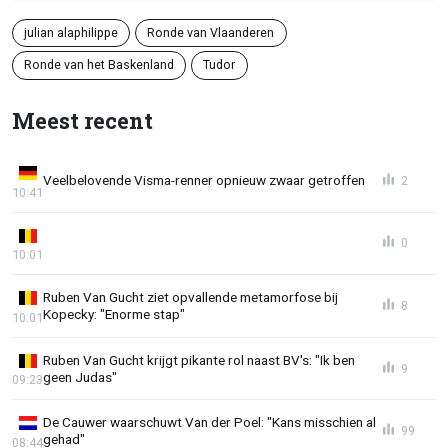
julian alaphilippe
Ronde van Vlaanderen
Ronde van het Baskenland
Tudor
Meest recent
Veelbelovende Visma-renner opnieuw zwaar getroffen
2
10:41
0
10:01
Ruben Van Gucht ziet opvallende metamorfose bij
8
Kopecky: "Enorme stap"
10:01
Ruben Van Gucht krijgt pikante rol naast BV's: "Ik ben
9
geen Judas"
09:23
De Cauwer waarschuwt Van der Poel: "Kans misschien al
99
gehad"
08:44