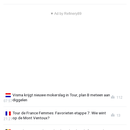
▼ Ad by Refinery89
Visma krijgt nieuwe mokerslag in Tour, plan B meteen aan
112
diggelen
07:57
Tour de France Femmes: Favorieten etappe 7: Wie wint
13
op de Mont Ventoux?
21:21