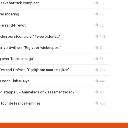
aakt hattrick compleet
13
verandering
15
 Ferrand-Prévot
52
den borstcontrole: "Twee bidons..."
178
r verdwijnen: "Erg voor wielersport"
7
g over 'borstensaga'
86
rand-Prévot: "Pijnlijk om naar te kijken"
232
k voor Thibau Nys
443
n etappe 5 - Aanvallers of klassementsdag?
43
 in Tour de France Femmes
437