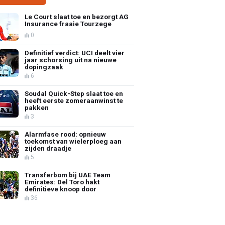
Le Court slaat toe en bezorgt AG
Insurance fraaie Tourzege
0
Definitief verdict: UCI deelt vier
jaar schorsing uit na nieuwe
dopingzaak
6
Soudal Quick-Step slaat toe en
heeft eerste zomeraanwinst te
pakken
3
Alarmfase rood: opnieuw
toekomst van wielerploeg aan
zijden draadje
5
Transferbom bij UAE Team
Emirates: Del Toro hakt
definitieve knoop door
36