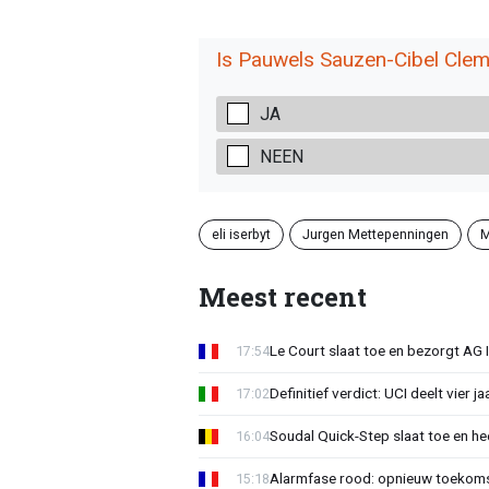
Is Pauwels Sauzen-Cibel Clem
JA
NEEN
eli iserbyt
Jurgen Mettepenningen
M
Meest recent
Le Court slaat toe en bezorgt AG 
17:54
Definitief verdict: UCI deelt vier 
17:02
Soudal Quick-Step slaat toe en h
16:04
Alarmfase rood: opnieuw toekomst
15:18