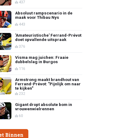
437
Absoluut rampscenario in de
maak voor Thibau Nys
443
'Amateuristische' Ferrand-Prévot
doet opvallende uitspraak
376
Visma mag juichen: Fraaie
dubbelslag in Burgos
116
Armstrong maakt brandhout van
Ferrand-Prévot: "Pijnlijk om naar
te kijken"
232
Gigant dropt absolute bom in
vrouwenwielrennen
60
et Binnen