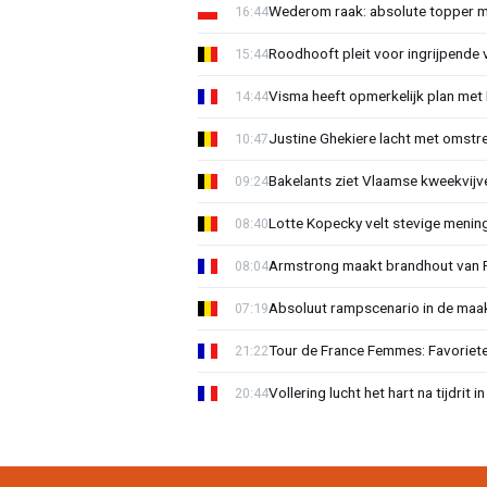
Wederom raak: absolute topper m
16:44
Roodhooft pleit voor ingrijpende 
15:44
Visma heeft opmerkelijk plan met
14:44
Justine Ghekiere lacht met omstre
10:47
Bakelants ziet Vlaamse kweekvijve
09:24
Lotte Kopecky velt stevige menin
08:40
Armstrong maakt brandhout van Fer
08:04
Absoluut rampscenario in de maa
07:19
Tour de France Femmes: Favoriete
21:22
Vollering lucht het hart na tijdrit
20:44