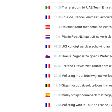
Transferbom bij UAE Team Emirate
14:26
Tour de France Femmes: Favoriete
11:45
Reusser komt met serieuze Vento
10:43
Picnic PostNL haalt uit na vertrek
10:01
UCI kondigt aardverschuiving aan
09:23
Hoe is Pogacar zó goed? Wetensc
08:42
Ferrand-Prévot ziet Tourdroom u
07:57
Vollering moet iets kwijt na 'ver
20:33
Gigant dropt absolute bom in vr
19:44
Onley omlijst comeback met zege,
18:33
Vollering wint in Tour de France, F
17:56