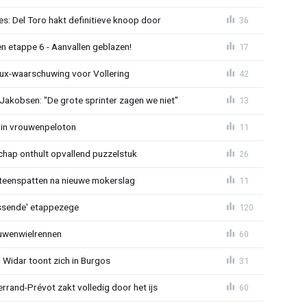
s: Del Toro hakt definitieve knoop door
36
n etappe 6 - Aanvallen geblazen!
17
ux-waarschuwing voor Vollering
42
 Jakobsen: "De grote sprinter zagen we niet"
13
 in vrouwenpeloton
11
hap onthult opvallend puzzelstuk
26
iteenspatten na nieuwe mokerslag
11
lossende' etappezege
120
ouwenwielrennen
60
 Widar toont zich in Burgos
31
errand-Prévot zakt volledig door het ijs
60