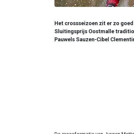
Het crossseizoen zit er zo goed
Sluitingsprijs Oostmalle traditi
Pauwels Sauzen-Cibel Clementin
De crossformatie van Jurgen Mett