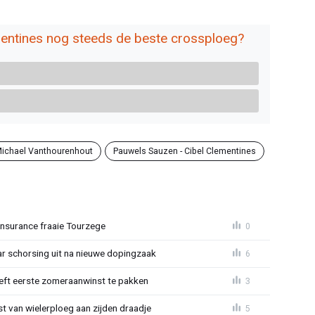
entines nog steeds de beste crossploeg?
ichael Vanthourenhout
Pauwels Sauzen - Cibel Clementines
Insurance fraaie Tourzege
0
jaar schorsing uit na nieuwe dopingzaak
6
eeft eerste zomeraanwinst te pakken
3
 van wielerploeg aan zijden draadje
5