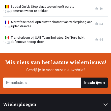
Soudal Quick-Step slaat toe en heeft eerste
16
zomeraanwinst te pakken
16:04
Alarmfase rood: opnieuw toekomst van wielerploeg aan
54
zijden draadje
15:18
Transferbom bij UAE Team Emirates: Del Toro hakt
64
definitieve knoop door
14:26
Mis niets van het laatste wielernieuws!
Schrijf je in voor onze nieuwsbrief
Inschrijven
Wielerploegen