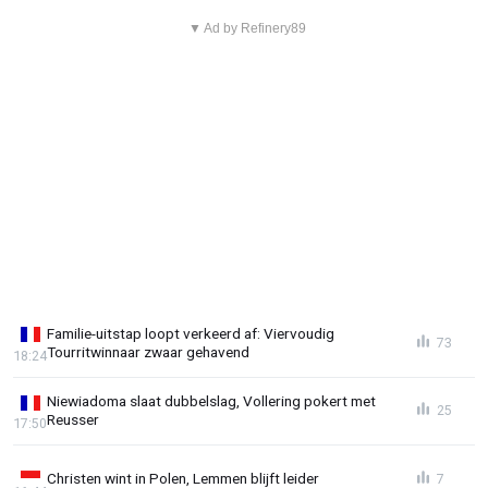
▼ Ad by Refinery89
Familie-uitstap loopt verkeerd af: Viervoudig
73
Tourritwinnaar zwaar gehavend
18:24
Niewiadoma slaat dubbelslag, Vollering pokert met
25
Reusser
17:50
Christen wint in Polen, Lemmen blijft leider
7