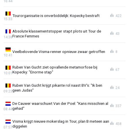
16:44
Tourorganisatie is onverbiddelijk: Kopecky bestraft
422
15:33
Absolute klassementstopper stapt plots uit Tour de
43
France Femmes
14:38
Veelbelovende Visma-renner opnieuw zwaar getroffen
8
10:41
Ruben Van Gucht ziet opvallende metamorfose bij
67
Kopecky: "Enorme stap"
10:01
Ruben Van Gucht krijgt pikante rol naast BV's: "Ik ben
24
geen Judas"
09:23
De Cauwer waarschuwt Van der Poel: "Kans misschien al
337
gehad"
08:44
Visma krijgt nieuwe mokerslag in Tour, plan B meteen aan
458
diggelen
07:57