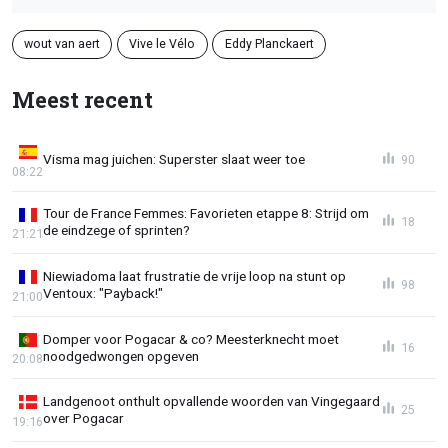
wout van aert
Vive le Vélo
Eddy Planckaert
Meest recent
Visma mag juichen: Superster slaat weer toe
90
08:22
Tour de France Femmes: Favorieten etappe 8: Strijd om
18
de eindzege of sprinten?
21:21
Niewiadoma laat frustratie de vrije loop na stunt op
98
Ventoux: "Payback!"
21:00
Domper voor Pogacar & co? Meesterknecht moet
16
noodgedwongen opgeven
20:08
Landgenoot onthult opvallende woorden van Vingegaard
25
over Pogacar
19:16