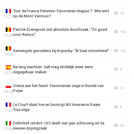
Tour de France Femmes: Favorieten etappe 7: Wie wint
18
op de Mont Ventoux?
21:21
Patrick Evenepoel ziet absolute doorbraak: "Zo goed
150
voor Remco"
20:33
Gemengde gevoelens bij Kopecky: "Ik baal ontzettend"
162
19:59
Na lang wachten: Gall mag eindelijk weer eens
6
zegegebaar maken
19:33
Visma aan het feest: Fenomenale zege in Ronde van
10
Polen
18:33
Le Court slaat toe en bezorgt AG Insurance fraaie
8
Tourzege
17:54
Definitief verdict: UCI deelt vier jaar schorsing uit na
35
nieuwe dopingzaak
17:02