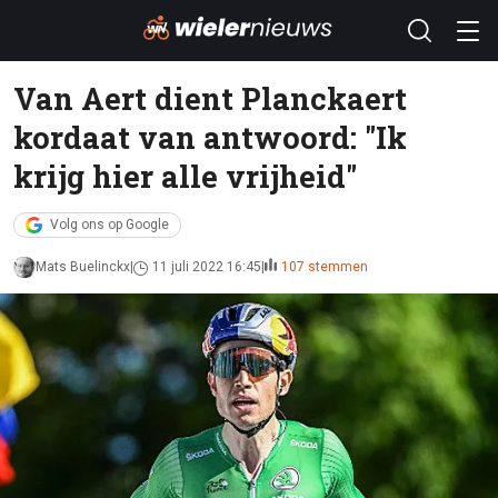
Van Aert dient Planckaert
kordaat van antwoord: "Ik
krijg hier alle vrijheid"
Volg ons op Google
Mats Buelinckx
11 juli 2022 16:45
107 stemmen