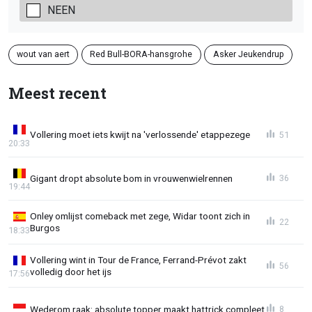
NEEN
wout van aert
Red Bull-BORA-hansgrohe
Asker Jeukendrup
Meest recent
Vollering moet iets kwijt na 'verlossende' etappezege
51
20:33
Gigant dropt absolute bom in vrouwenwielrennen
36
19:44
Onley omlijst comeback met zege, Widar toont zich in
22
Burgos
18:33
Vollering wint in Tour de France, Ferrand-Prévot zakt
56
volledig door het ijs
17:56
Wederom raak: absolute topper maakt hattrick compleet
8