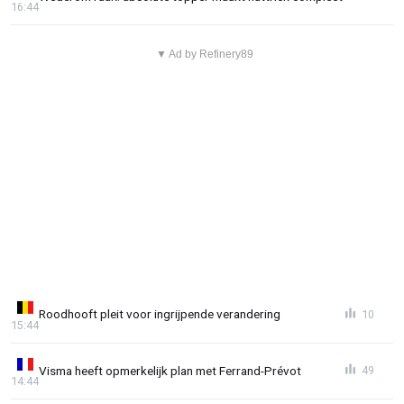
16:44
▼ Ad by Refinery89
Roodhooft pleit voor ingrijpende verandering
10
15:44
Visma heeft opmerkelijk plan met Ferrand-Prévot
49
14:44