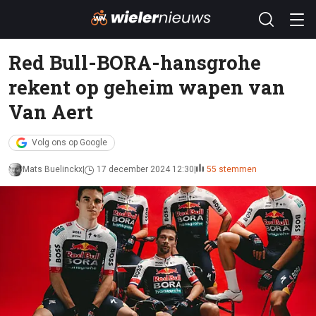
Red Bull-BORA-hansgrohe
rekent op geheim wapen van
Van Aert
Volg ons op Google
Mats Buelinckx
17 december 2024 12:30
55 stemmen