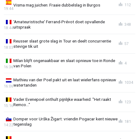
Visma mag juichen: Fraaie dubbelslag in Burgos
112
19:44
'Amateuristische' Ferrand-Prévot doet opvallende
348
uitspraak
18:44
Reusser slaat grote slag in Tour en deelt concurrentie
57
stevige tik uit
18:03
Milan blijft ongenaakbaar en slaat opnieuw toe in Ronde
4
van Polen
16:36
Mathieu van der Poel pakt uit en laat wielerfans opnieuw
1034
watertanden
16:06
Vader Evenepoel onthult pijnlijke waarheid: "Het raakt
123
Remco..."
15:16
Domper voor Urška Žigart: vriendin Pogacar kent nieuwe
181
tegenslag
14:22