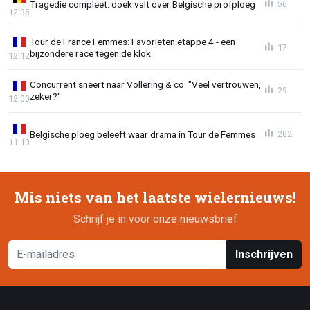
Tragedie compleet: doek valt over Belgische profploeg
56
12:35
Tour de France Femmes: Favorieten etappe 4 - een
17
bijzondere race tegen de klok
12:12
Concurrent sneert naar Vollering & co: "Veel vertrouwen,
29
zeker?"
12:00
Belgische ploeg beleeft waar drama in Tour de Femmes
282
11:10
Mis niets van het laatste wielernieuws!
Schrijf je in voor onze nieuwsbrief
Inschrijven