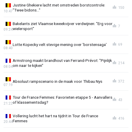
Justine Ghekiere lacht met omstreden borstcontrole:
150
"Twee bidons..."
10:47
Bakelants ziet Vlaamse kweekvijver verdwijnen: "Erg voor
7
wielersport"
09:24
Lotte Kopecky velt stevige mening over 'borstensaga'
69
08:40
Armstrong maakt brandhout van Ferrand-Prévot: "Pijnlijk
214
om naar te kijken"
08:04
Absoluut rampscenario in de maak voor Thibau Nys
372
07:19
Tour de France Femmes: Favorieten etappe 5 - Aanvallers
43
of klassementsdag?
21:22
Vollering lucht het hart na tijdrit in Tour de France
416
Femmes
20:44