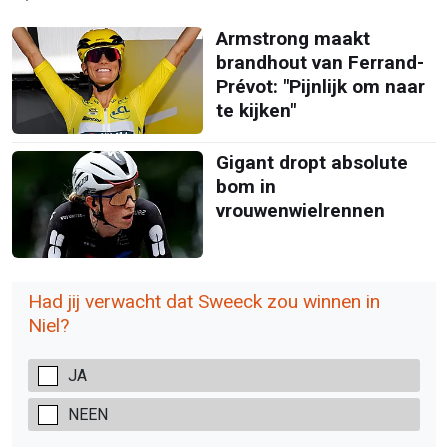
Armstrong maakt
brandhout van Ferrand-
Prévot: "Pijnlijk om naar
te kijken"
Gigant dropt absolute
bom in
vrouwenwielrennen
Had jij verwacht dat Sweeck zou winnen in
Niel?
JA
NEEN