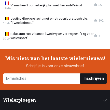
Visma heeft opmerkelijk plan met Ferrand-Prévot
55
14:44
Justine Ghekiere lacht met omstreden borstcontrole:
192
"Twee bidons..."
10:47
Bakelants ziet Vlaamse kweekvijver verdwijnen: "Erg voor
8
wielersport"
09:24
Mis niets van het laatste wielernieuws!
Schrijf je in voor onze nieuwsbrief
Inschrijven
Wielerploegen