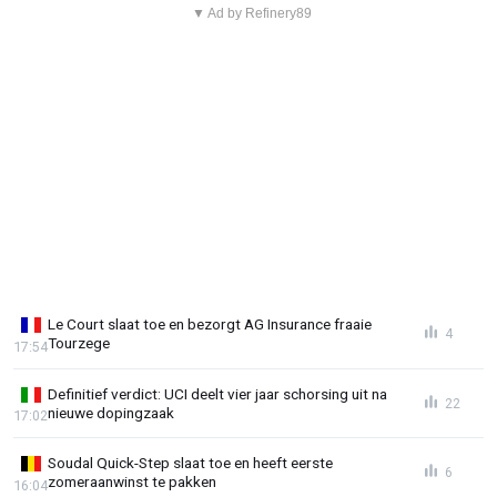
▼ Ad by Refinery89
Le Court slaat toe en bezorgt AG Insurance fraaie
4
Tourzege
17:54
Definitief verdict: UCI deelt vier jaar schorsing uit na
22
nieuwe dopingzaak
17:02
Soudal Quick-Step slaat toe en heeft eerste
6
zomeraanwinst te pakken
16:04