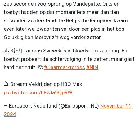
zes seconden voorsprong op Vandeputte. Orts en
Iserbyt hadden op dat moment iets meer dan tien
seconden achterstand. De Belgische kampioen kwam
even later wel zwaar ten val door een plas in het bos.
Gelukkig kon Iserbyt z'n weg verder zetten.
🚴​🇧🇪​ | Laurens Sweeck is in bloedvorm vandaag. Eli
Iserbyt probeert de achtervolging in te zetten, maar gaat
hard onderuit. 🤕
#Jaarmarktcross
#Niel
📺​ Stream Veldrijden op HBO Max
pic.twitter.com/LFwIa9QpRW
— Eurosport Nederland (@Eurosport_NL)
November 11,
2024