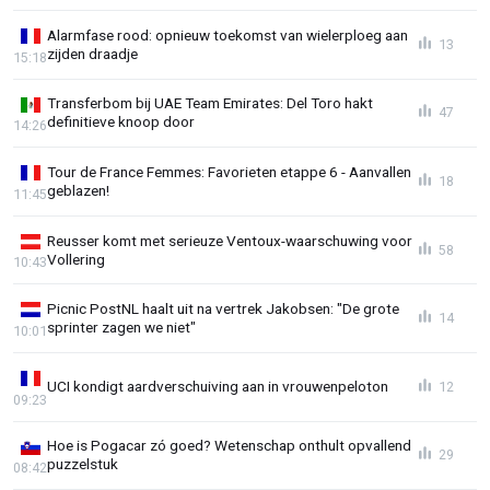
Alarmfase rood: opnieuw toekomst van wielerploeg aan
13
zijden draadje
15:18
Transferbom bij UAE Team Emirates: Del Toro hakt
47
definitieve knoop door
14:26
Tour de France Femmes: Favorieten etappe 6 - Aanvallen
18
geblazen!
11:45
Reusser komt met serieuze Ventoux-waarschuwing voor
58
Vollering
10:43
Picnic PostNL haalt uit na vertrek Jakobsen: "De grote
14
sprinter zagen we niet"
10:01
UCI kondigt aardverschuiving aan in vrouwenpeloton
12
09:23
Hoe is Pogacar zó goed? Wetenschap onthult opvallend
29
puzzelstuk
08:42