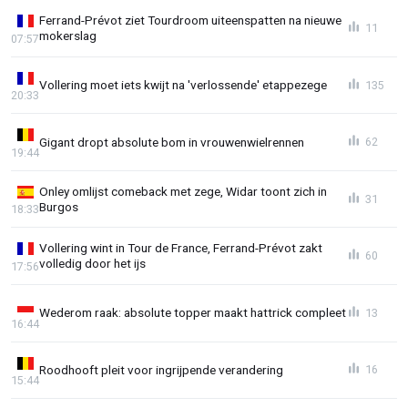
Ferrand-Prévot ziet Tourdroom uiteenspatten na nieuwe
11
mokerslag
07:57
Vollering moet iets kwijt na 'verlossende' etappezege
135
20:33
Gigant dropt absolute bom in vrouwenwielrennen
62
19:44
Onley omlijst comeback met zege, Widar toont zich in
31
Burgos
18:33
Vollering wint in Tour de France, Ferrand-Prévot zakt
60
volledig door het ijs
17:56
Wederom raak: absolute topper maakt hattrick compleet
13
16:44
Roodhooft pleit voor ingrijpende verandering
16
15:44