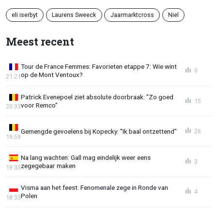
eli iserbyt
Laurens Sweeck
Jaarmarktcross
Niel
Meest recent
Tour de France Femmes: Favorieten etappe 7: Wie wint
0
op de Mont Ventoux?
21:21
Patrick Evenepoel ziet absolute doorbraak: "Zo goed
15
voor Remco"
20:33
Gemengde gevoelens bij Kopecky: "Ik baal ontzettend"
26
19:59
Na lang wachten: Gall mag eindelijk weer eens
3
zegegebaar maken
19:33
Visma aan het feest: Fenomenale zege in Ronde van
4
Polen
18:33