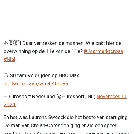
🚴​🇧🇪​ | Daar vertrekken de mannen. Wie pakt hier de
overwinning op de 11e van de 11e?
#Jaarmarktcross
#Niel
📺​ Stream Veldrijden op HBO Max
pic.twitter.com/vmeE4IHdRa
— Eurosport Nederland (@Eurosport_NL)
November 11,
2024
En het was Laurens Sweeck die het beste van start ging.
De man van Crelan-Corendon ging er als een speer
vandoor, Toon Aerts en Lars van der Haar waren nergens