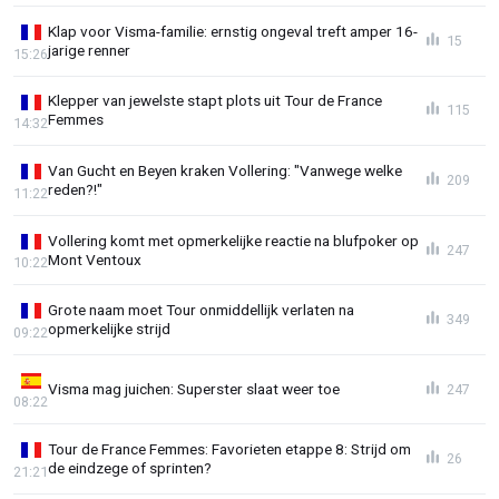
Klap voor Visma-familie: ernstig ongeval treft amper 16-
15
jarige renner
15:26
Klepper van jewelste stapt plots uit Tour de France
115
Femmes
14:32
Van Gucht en Beyen kraken Vollering: "Vanwege welke
209
reden?!"
11:22
Vollering komt met opmerkelijke reactie na blufpoker op
247
Mont Ventoux
10:22
Grote naam moet Tour onmiddellijk verlaten na
349
opmerkelijke strijd
09:22
Visma mag juichen: Superster slaat weer toe
247
08:22
Tour de France Femmes: Favorieten etappe 8: Strijd om
26
de eindzege of sprinten?
21:21