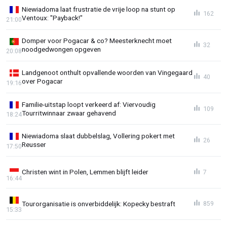
Niewiadoma laat frustratie de vrije loop na stunt op
162
Ventoux: "Payback!"
21:00
Domper voor Pogacar & co? Meesterknecht moet
32
noodgedwongen opgeven
20:08
Landgenoot onthult opvallende woorden van Vingegaard
40
over Pogacar
19:16
Familie-uitstap loopt verkeerd af: Viervoudig
109
Tourritwinnaar zwaar gehavend
18:24
Niewiadoma slaat dubbelslag, Vollering pokert met
26
Reusser
17:50
Christen wint in Polen, Lemmen blijft leider
7
16:44
Tourorganisatie is onverbiddelijk: Kopecky bestraft
859
15:33