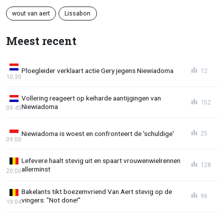
wout van aert
Lissabon
Meest recent
Ploegleider verklaart actie Gery jegens Niewiadoma
12
10:30
Vollering reageert op keiharde aantijgingen van
152
Niewiadoma
09:45
Niewiadoma is woest en confronteert de 'schuldige'
25
09:00
Lefevere haalt stevig uit en spaart vrouwenwielrennen
128
allerminst
20:00
Bakelants tikt boezemvriend Van Aert stevig op de
96
vingers: "Not done!"
19:04