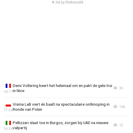
▼ Ad by Refinery89
Demi Vollering keert het helemaal om en pakt de gele trui
36
in Nice
18:11
Visma LaB viert én baalt na spectaculaire ontknoping in
140
Ronde van Polen
17:04
Pellizzari slaat toe in Burgos, zorgen bij UAE na nieuwe
13
valpartij
16:34