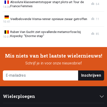
Absolute klassementstopper stapt plots uit Tour de
64
France Femmes
14:38
Veelbelovende Visma-renner opnieuw zwaar getroffen
11
10:41
Ruben Van Gucht ziet opvallende metamorfose bij
85
Kopecky: "Enorme stap"
10:01
Mis niets van het laatste wielernieuws!
Schrijf je in voor onze nieuwsbrief
Inschrijven
Wielerploegen