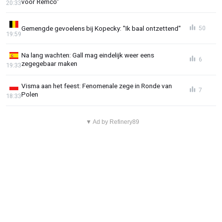
voor Remco"
20:33
Gemengde gevoelens bij Kopecky: "Ik baal ontzettend"
50
19:59
Na lang wachten: Gall mag eindelijk weer eens
6
zegegebaar maken
19:33
Visma aan het feest: Fenomenale zege in Ronde van
7
Polen
18:33
▼ Ad by Refinery89