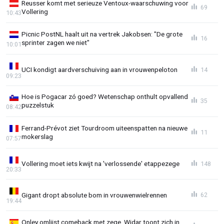
Reusser komt met serieuze Ventoux-waarschuwing voor
69
Vollering
10:43
Picnic PostNL haalt uit na vertrek Jakobsen: "De grote
16
sprinter zagen we niet"
10:01
UCI kondigt aardverschuiving aan in vrouwenpeloton
14
09:23
Hoe is Pogacar zó goed? Wetenschap onthult opvallend
35
puzzelstuk
08:42
Ferrand-Prévot ziet Tourdroom uiteenspatten na nieuwe
11
mokerslag
07:57
Vollering moet iets kwijt na 'verlossende' etappezege
148
20:33
Gigant dropt absolute bom in vrouwenwielrennen
62
19:44
Onley omlijst comeback met zege, Widar toont zich in