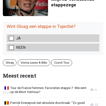
etappezege
Wint Gloag een etappe in Tsjechië?
JA
NEEN
Gloag
Visma Lease A Bike
Czech Tour
Meest recent
Tour de France Femmes: Favorieten etappe 7: Wie wint
4
op de Mont Ventoux?
21:21
Patrick Evenepoel ziet absolute doorbraak: "Zo goed
53