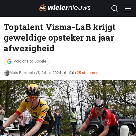
Toptalent Visma-LaB krijgt
geweldige opsteker na jaar
afwezigheid
Volg ons op Google
Mats Buelinckx
24 juli 2024 16:10
25 stemmen