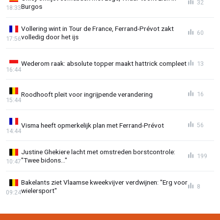
32
Burgos
18:33
Vollering wint in Tour de France, Ferrand-Prévot zakt
60
volledig door het ijs
17:56
Wederom raak: absolute topper maakt hattrick compleet
13
16:44
Roodhooft pleit voor ingrijpende verandering
16
15:44
Visma heeft opmerkelijk plan met Ferrand-Prévot
56
14:44
Justine Ghekiere lacht met omstreden borstcontrole:
199
"Twee bidons..."
10:47
Bakelants ziet Vlaamse kweekvijver verdwijnen: "Erg voor
8
wielersport"
09:24