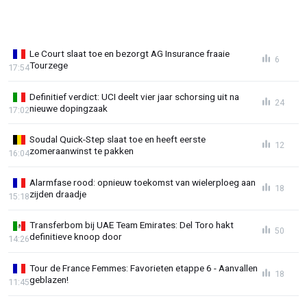
Le Court slaat toe en bezorgt AG Insurance fraaie
6
Tourzege
17:54
Definitief verdict: UCI deelt vier jaar schorsing uit na
24
nieuwe dopingzaak
17:02
Soudal Quick-Step slaat toe en heeft eerste
12
zomeraanwinst te pakken
16:04
Alarmfase rood: opnieuw toekomst van wielerploeg aan
18
zijden draadje
15:18
Transferbom bij UAE Team Emirates: Del Toro hakt
50
definitieve knoop door
14:26
Tour de France Femmes: Favorieten etappe 6 - Aanvallen
18
geblazen!
11:45