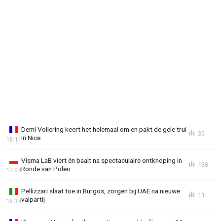
Demi Vollering keert het helemaal om en pakt de gele trui
35
in Nice
18:11
Visma LaB viert én baalt na spectaculaire ontknoping in
138
Ronde van Polen
17:04
Pellizzari slaat toe in Burgos, zorgen bij UAE na nieuwe
11
valpartij
16:34