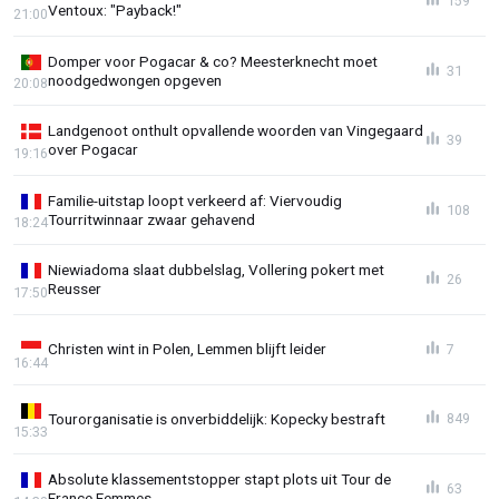
159
Ventoux: "Payback!"
21:00
Domper voor Pogacar & co? Meesterknecht moet
31
noodgedwongen opgeven
20:08
Landgenoot onthult opvallende woorden van Vingegaard
39
over Pogacar
19:16
Familie-uitstap loopt verkeerd af: Viervoudig
108
Tourritwinnaar zwaar gehavend
18:24
Niewiadoma slaat dubbelslag, Vollering pokert met
26
Reusser
17:50
Christen wint in Polen, Lemmen blijft leider
7
16:44
Tourorganisatie is onverbiddelijk: Kopecky bestraft
849
15:33
Absolute klassementstopper stapt plots uit Tour de
63
France Femmes