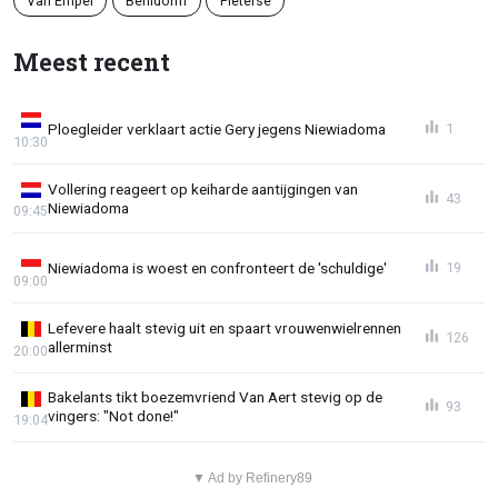
Meest recent
Ploegleider verklaart actie Gery jegens Niewiadoma
1
10:30
Vollering reageert op keiharde aantijgingen van
43
Niewiadoma
09:45
Niewiadoma is woest en confronteert de 'schuldige'
19
09:00
Lefevere haalt stevig uit en spaart vrouwenwielrennen
126
allerminst
20:00
Bakelants tikt boezemvriend Van Aert stevig op de
93
vingers: "Not done!"
19:04
▼ Ad by Refinery89