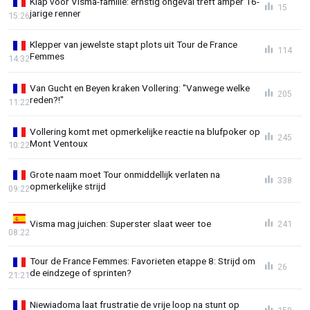
Klap voor Visma-familie: ernstig ongeval treft amper 16-
15
jarige renner
15:26
Klepper van jewelste stapt plots uit Tour de France
114
Femmes
14:32
Van Gucht en Beyen kraken Vollering: "Vanwege welke
205
reden?!"
11:22
Vollering komt met opmerkelijke reactie na blufpoker op
245
Mont Ventoux
10:22
Grote naam moet Tour onmiddellijk verlaten na
338
opmerkelijke strijd
09:22
Visma mag juichen: Superster slaat weer toe
241
08:22
Tour de France Femmes: Favorieten etappe 8: Strijd om
26
de eindzege of sprinten?
21:21
Niewiadoma laat frustratie de vrije loop na stunt op