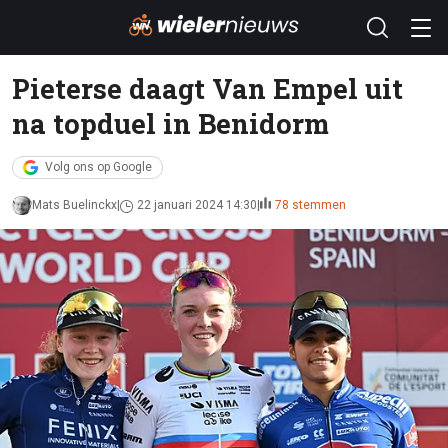
Pieterse daagt Van Empel uit
na topduel in Benidorm
Volg ons op Google
Mats Buelinckx
22 januari 2024 14:30
78 stemmen