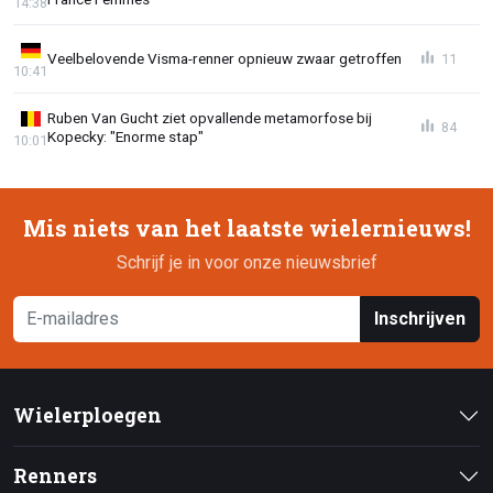
14:38
Veelbelovende Visma-renner opnieuw zwaar getroffen
11
10:41
Ruben Van Gucht ziet opvallende metamorfose bij
84
Kopecky: "Enorme stap"
10:01
Mis niets van het laatste wielernieuws!
Schrijf je in voor onze nieuwsbrief
Inschrijven
Wielerploegen
Renners