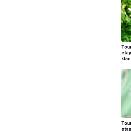
Tou
etap
kla
Tou
etap