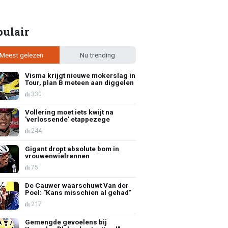
pulair
Meest gelezen
Nu trending
Visma krijgt nieuwe mokerslag in
Tour, plan B meteen aan diggelen
330
Vollering moet iets kwijt na
'verlossende' etappezege
244
Gigant dropt absolute bom in
vrouwenwielrennen
75
De Cauwer waarschuwt Van der
Poel: "Kans misschien al gehad"
217
Gemengde gevoelens bij