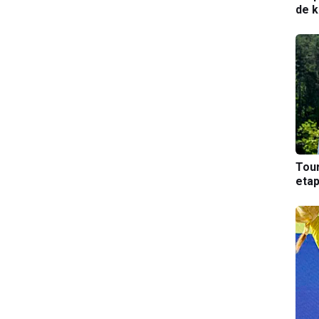
de k
Tou
etap