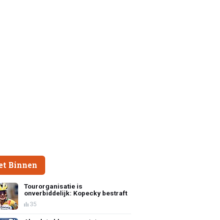
et Binnen
Tourorganisatie is
onverbiddelijk: Kopecky bestraft
35