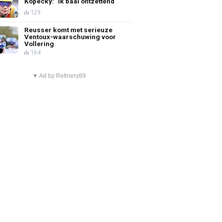
Kopecky: "Ik baal ontzettend"
129
Reusser komt met serieuze
Ventoux-waarschuwing voor
Vollering
164
▼ Ad by Refinery89