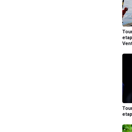
Tou
etap
Ven
Tou
etap