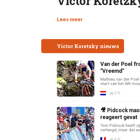
Victor Koretzk
Lees meer
Victor Koretzky nieuws
Van der Poel fr
"Vreemd"
Mathieu van der Poel
start van het WK moun
270
🎥 Pidcock mass
reageert gevat
Tom Pidcock heeft zij
verlengd, maar dat was
419