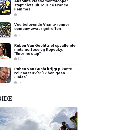
Absolute klassementstopper
stapt plots uit Tour de France
Femmes
11
Veelbelovende Visma-renner
opnieuw zwaar getroffen
3
Ruben Van Gucht ziet opvallende
metamorfose bij Kopecky:
"Enorme stap"
35
Ruben Van Gucht krijgt pikante
rol naast BV's: "Ik ben geen
Judas"
17
SIDE