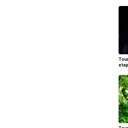
Tou
etap