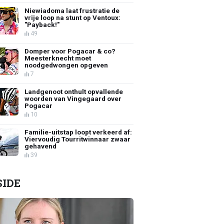
Niewiadoma laat frustratie de
vrije loop na stunt op Ventoux:
"Payback!"
49
Domper voor Pogacar & co?
Meesterknecht moet
noodgedwongen opgeven
7
Landgenoot onthult opvallende
woorden van Vingegaard over
Pogacar
10
Familie-uitstap loopt verkeerd af:
Viervoudig Tourritwinnaar zwaar
gehavend
39
SIDE