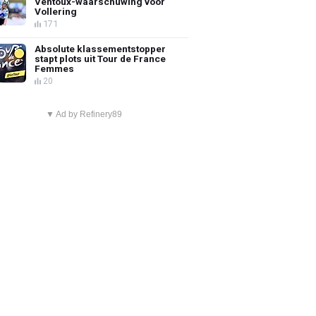
Ventoux-waarschuwing voor
Vollering
171
Absolute klassementstopper
stapt plots uit Tour de France
Femmes
20
▼ Ad by Refinery89