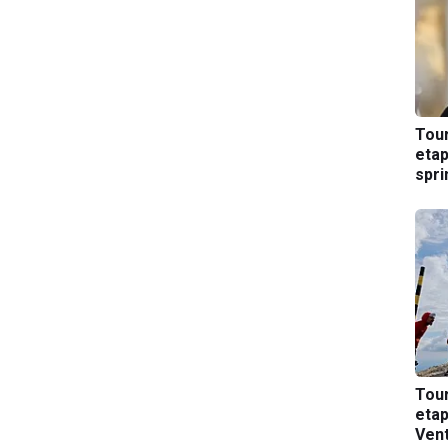
Tou
etap
spri
Tou
etap
Ven