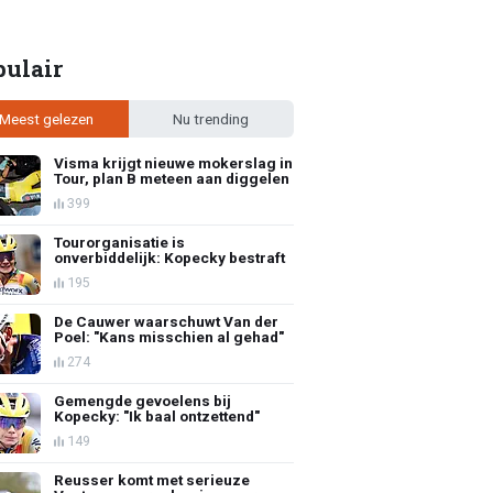
pulair
Meest gelezen
Nu trending
Visma krijgt nieuwe mokerslag in
Tour, plan B meteen aan diggelen
399
Tourorganisatie is
onverbiddelijk: Kopecky bestraft
195
De Cauwer waarschuwt Van der
Poel: "Kans misschien al gehad"
274
Gemengde gevoelens bij
Kopecky: "Ik baal ontzettend"
149
Reusser komt met serieuze