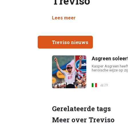
Treviso
Lees meer
Treviso nieuws
Asgreen soleert
Kasper Asgreen heeft d
heroïsche wijze op zijn
29
Gerelateerde tags
Meer over Treviso