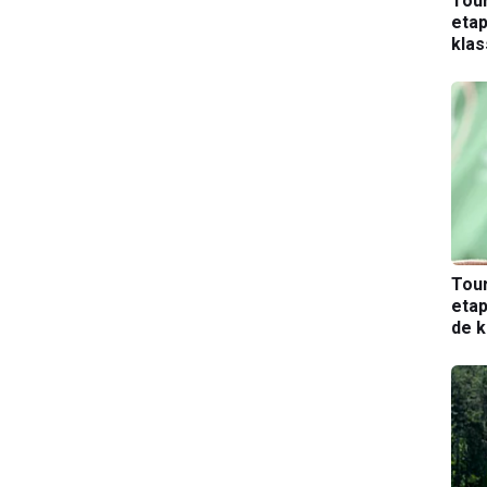
Tou
etap
kla
Tou
etap
de k