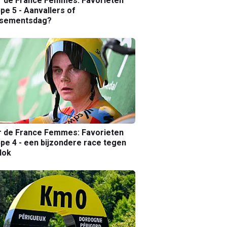
r de France Femmes: Favorieten
pe 5 - Aanvallers of
ssementsdag?
r de France Femmes: Favorieten
pe 4 - een bijzondere race tegen
lok