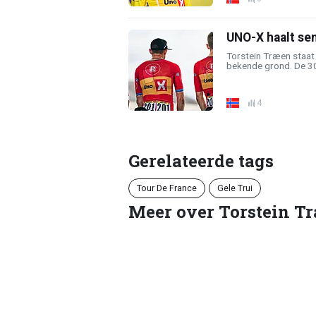
UNO-X haalt sen
Torstein Træen staat 
bekende grond. De 30-j
4
Gerelateerde tags
Tour De France
Gele Trui
Meer over Torstein T