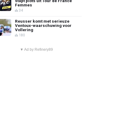
stapt plots uit Tour de France
Femmes
34
Reusser komt met serieuze
Ventoux-waarschuwing voor
Vollering
180
▼ Ad by Refinery89