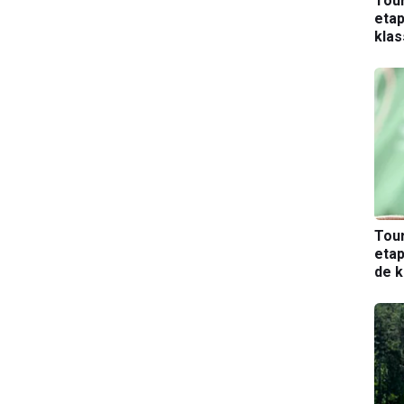
Tou
etap
kla
Tou
etap
de k