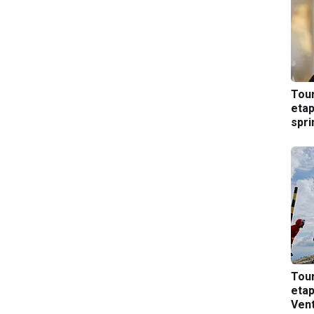
Tou
etap
spri
Tou
etap
Ven