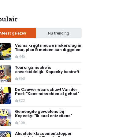
pulair
Meest gelezen
Nu trending
Visma krijgt nieuwe mokerslag in
Tour, plan B meteen aan diggelen
445
Tourorganisatie is
onverbiddelijk: Kopecky bestraft
363
De Cauwer waarschuwt Van der
Poel: "Kans misschien al gehad"
322
Gemengde gevoelens bij
Kopecky: "Ik baal ontzettend"
156
Absolute klassementstopper