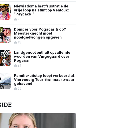
Niewiadoma laat frustratie de
vrije loop na stunt op Ventoux:
"Payback!"
90
Domper voor Pogacar & co?
Meesterknecht moet
noodgedwongen opgeven
13
Landgenoot onthult opvallende
woorden van Vingegaard over
Pogacar
21
Familie-uitstap loopt verkeerd af:
Viervoudig Tourritwinnaar zwaar
gehavend
65
SIDE