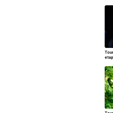
Tou
etap