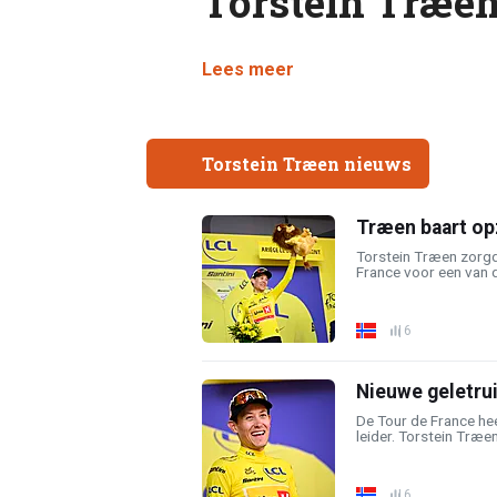
Torstein Træe
Lees meer
Torstein Træen nieuws
Træen baart opz
Torstein Træen zorgd
France voor een van d
6
Nieuwe geletrui
De Tour de France he
leider. Torstein Træen
6