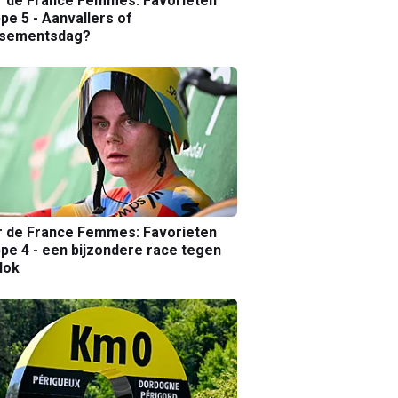
r de France Femmes: Favorieten
pe 5 - Aanvallers of
ssementsdag?
r de France Femmes: Favorieten
pe 4 - een bijzondere race tegen
lok