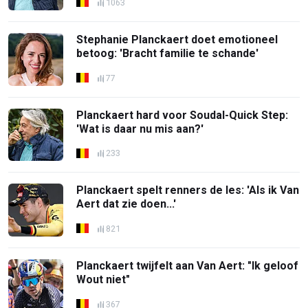
1063
Stephanie Planckaert doet emotioneel
betoog: 'Bracht familie te schande'
77
Planckaert hard voor Soudal-Quick Step:
'Wat is daar nu mis aan?'
233
Planckaert spelt renners de les: 'Als ik Van
Aert dat zie doen...'
821
Planckaert twijfelt aan Van Aert: "Ik geloof
Wout niet"
367