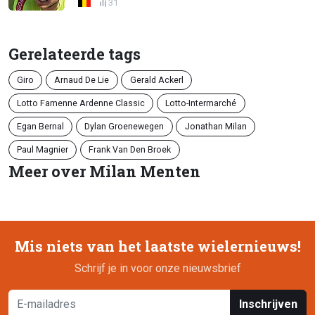
31
Gerelateerde tags
Giro
Arnaud De Lie
Gerald Ackerl
Lotto Famenne Ardenne Classic
Lotto-Intermarché
Egan Bernal
Dylan Groenewegen
Jonathan Milan
Paul Magnier
Frank Van Den Broek
Meer over Milan Menten
Mis niets van het laatste wielernieuws!
Schrijf je in voor onze nieuwsbrief
Inschrijven