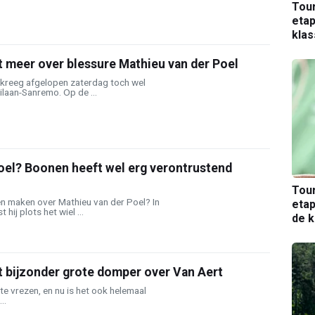
Tou
etap
kla
 meer over blessure Mathieu van der Poel
 kreeg afgelopen zaterdag toch wel
ilaan-Sanremo. Op de ...
oel? Boonen heeft wel erg verontrustend
Tou
 maken over Mathieu van der Poel? In
etap
ij plots het wiel ...
de k
t bijzonder grote domper over Van Aert
r te vrezen, en nu is het ook helemaal
..