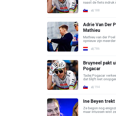
naast de fiets indruk 
188
Adrie Van Der P
Mathieu
Mathieu van der Poel
opnieuw zijn meerdere
786
Bruyneel pakt u
Pogacar
Tadej Pogacar verkee
dat blijft niet onopgem
194
Ine Beyen trekt
Ze begon nog enigszin
maar intussen wist ze a