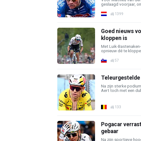
geslaagd voorjaar, ond
1399
Goed nieuws voo
kloppen is
Met Luik-Bastenaken-L
opnieuw dé te kloppen
57
Teleurgestelde 
Na zijn sterke podiu
Aert toch met een dubb
133
Pogacar verrast
gebaar
Na zijn sportieve hoo