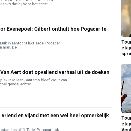
anks dat hij voor het eerst ...
r Evenepoel: Gilbert onthult hoe Pogacar te
Tou
uik in aantocht lijkt Tadej Pogacar
 man. De ...
etap
spri
Van Aert doet opvallend verhaal uit de doeken
mplek in Milaan-Sanremo bleef Wout van
el gevoel achter. ...
 vriend en vijand met een wel heel opmerkelijk
Tou
etap
Ven
gstandjes blijft Tadej Pogacar ook