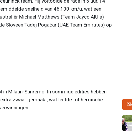
ceuninck team. Hij voltooide de race in 6 uur, 14
emiddelde snelheid van 46,100 km/u, wat een
Australiër Michael Matthews (Team Jayco AlUla)
 de Sloveen Tadej Pogačar (UAE Team Emirates) op
rol in Milaan-Sanremo. In sommige edities hebben
 extra zwaar gemaakt, wat leidde tot heroïsche
N
erwinningen.