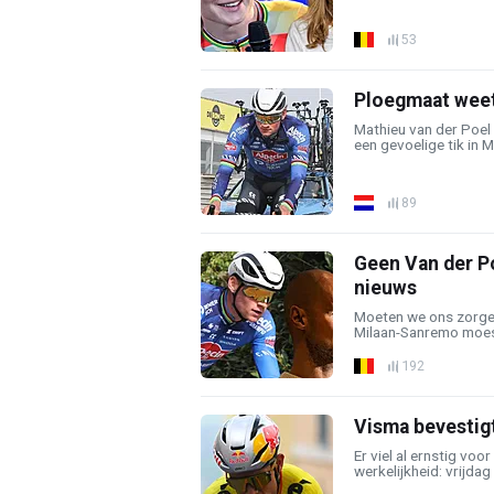
53
Ploegmaat weet
Mathieu van der Poel
een gevoelige tik in M
89
Geen Van der P
nieuws
Moeten we ons zorgen
Milaan-Sanremo moest h
192
Visma bevestig
Er viel al ernstig voo
werkelijkheid: vrijdag .