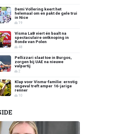
Demi Vollering keert het
helemaal om en pakt de gele trui
in Nice
19
Visma LaB viert én baalt na
spectaculaire ontknoping in
Ronde van Polen
48
Pellizzari slaat toe in Burgos,
zorgen bij UAE na nieuwe
valpartij
2
Klap voor Visma-familie: ernstig
ongeval treft amper 16-jarige
renner
10
SIDE