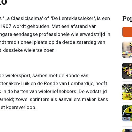
mo
Po
"La Classicissima" of "De Lenteklassieker", is een
ds 1907 wordt gehouden. Met een afstand van
angste eendaagse professionele wielerwedstrijd in
dt traditioneel plaats op de derde zaterdag van
 klassieke wielerseizoen.
 de wielersport, samen met de Ronde van
astenaken-Luik en de Ronde van Lombardije, heeft
in de harten van wielerliefhebbers. De wedstrijd
rheid; zowel sprinters als aanvallers maken kans
het koersverloop.