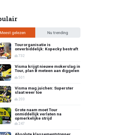
pulair
Meest gelezen
Nu trending
Tourorganisatie is
onverbiddelijk: Kopecky bestraft
732
Visma krijgt nieuwe mokerslag in
Tour, plan B meteen aan diggelen
501
Visma mag juichen: Superster
slaat weer toe
203
Grote naam moet Tour
onmiddellijk verlaten na
opmerkelijke strijd
247
Absolute klassementstopper