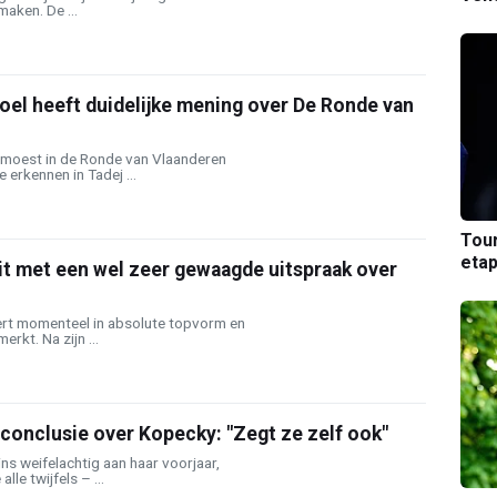
maken. De ...
oel heeft duidelijke mening over De Ronde van
 moest in de Ronde van Vlaanderen
 erkennen in Tadej ...
Tou
etap
it met een wel zeer gewaagde uitspraak over
rt momenteel in absolute topvorm en
erkt. Na zijn ...
 conclusie over Kopecky: "Zegt ze zelf ook"
s weifelachtig aan haar voorjaar,
lle twijfels – ...