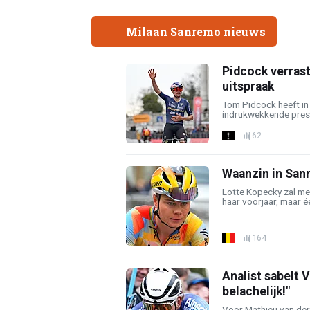
Milaan Sanremo nieuws
Pidcock verrast
uitspraak
Tom Pidcock heeft in z
indrukwekkende presta
62
Waanzin in Sanr
Lotte Kopecky zal me
haar voorjaar, maar éé
164
Analist sabelt V
belachelijk!"
Voor Mathieu van der