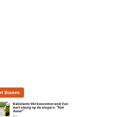
et Binnen
Bakelants tikt boezemvriend Van
Aert stevig op de vingers: "Not
done!"
6