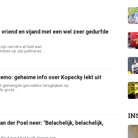
 vriend en vijand met een wel zeer gedurfde
ijn carrière al heel wat
ties op zijn palmares ...
emo: geheime info over Kopecky lekt uit
t gemengde gevoelens terugkijken op
n grote ...
IN
an der Poel neer: "Belachelijk, belachelijk,
 Poel werd het toch alweer een