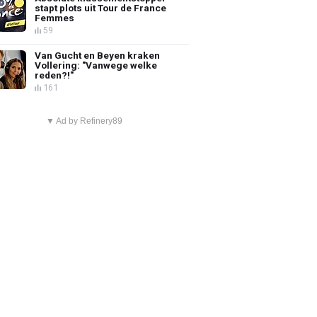
stapt plots uit Tour de France
Femmes
59
Van Gucht en Beyen kraken
Vollering: "Vanwege welke
reden?!"
161
▼ Ad by Refinery89