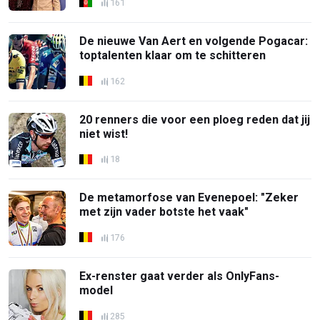
161
De nieuwe Van Aert en volgende Pogacar:
toptalenten klaar om te schitteren
162
20 renners die voor een ploeg reden dat jij
niet wist!
18
De metamorfose van Evenepoel: "Zeker
met zijn vader botste het vaak"
176
Ex-renster gaat verder als OnlyFans-
model
285