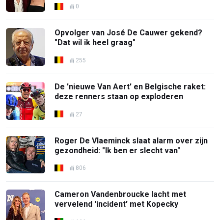
0
Opvolger van José De Cauwer gekend?
"Dat wil ik heel graag"
255
De 'nieuwe Van Aert' en Belgische raket:
deze renners staan op exploderen
27
Roger De Vlaeminck slaat alarm over zijn
gezondheid: "Ik ben er slecht van"
806
Cameron Vandenbroucke lacht met
vervelend 'incident' met Kopecky