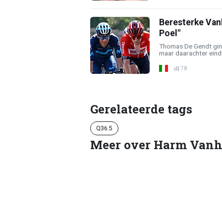
Beresterke Vanh
Poel"
Thomas De Gendt ging
maar daarachter eindi
78
Gerelateerde tags
Q36.5
Meer over Harm Van