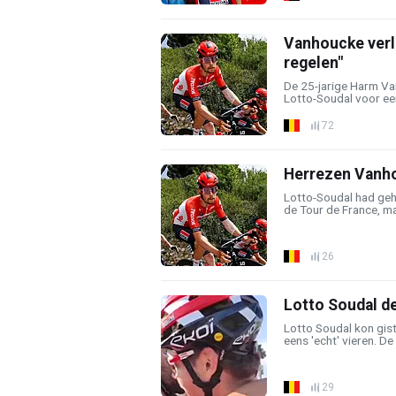
Vanhoucke verla
regelen"
De 25-jarige Harm Va
Lotto-Soudal voor een
72
Herrezen Vanho
Lotto-Soudal had geh
de Tour de France, maa
26
Lotto Soudal de
Lotto Soudal kon gist
eens 'echt' vieren. De
29