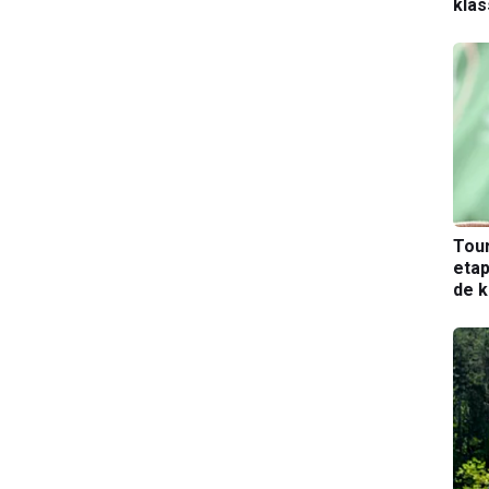
kla
Tou
etap
de k