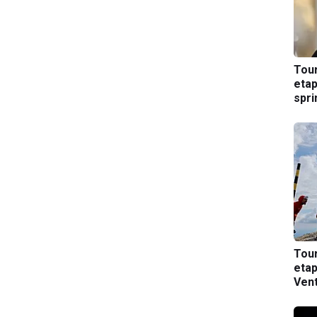
Tou
etap
spri
Tou
etap
Ven