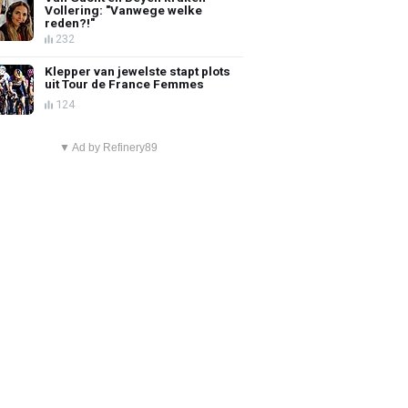
Vollering: "Vanwege welke
reden?!"
232
Klepper van jewelste stapt plots
uit Tour de France Femmes
124
▼ Ad by Refinery89