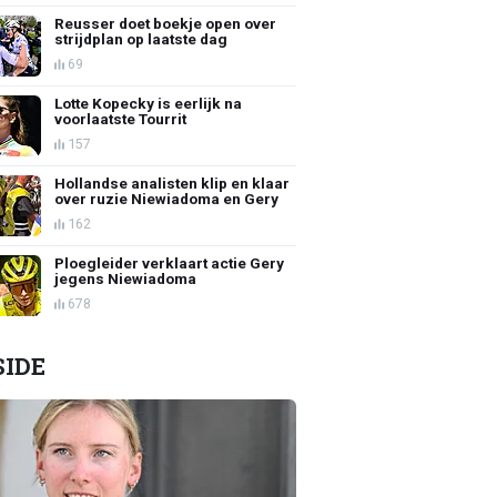
Reusser doet boekje open over
strijdplan op laatste dag
69
Lotte Kopecky is eerlijk na
voorlaatste Tourrit
157
Hollandse analisten klip en klaar
over ruzie Niewiadoma en Gery
162
Ploegleider verklaart actie Gery
jegens Niewiadoma
678
SIDE