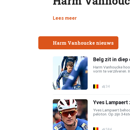
Harm Vanhouc
Lees meer
Harm Vanhoucke nieuws
Belg zit in diep
Harm Vanhoucke hoopt
vorm te verzilveren. I
34
Yves Lampaert 
Yves Lampaert behoort
peloton. Op zijn 34st
584