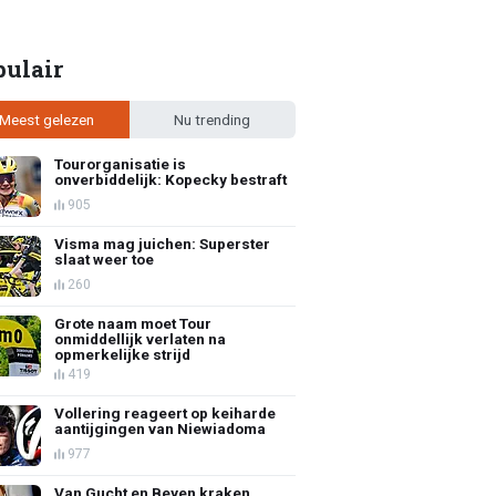
pulair
Meest gelezen
Nu trending
Tourorganisatie is
onverbiddelijk: Kopecky bestraft
905
Visma mag juichen: Superster
slaat weer toe
260
Grote naam moet Tour
onmiddellijk verlaten na
opmerkelijke strijd
419
Vollering reageert op keiharde
aantijgingen van Niewiadoma
977
Van Gucht en Beyen kraken