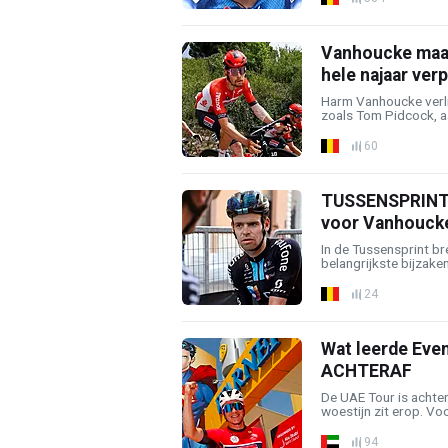
Vanhoucke maak
hele najaar verp
Harm Vanhoucke verlie
zoals Tom Pidcock, aan
60
TUSSENSPRINT: V
voor Vanhouck
In de Tussensprint b
belangrijkste bijzaken
24
Wat leerde Eve
ACHTERAF
De UAE Tour is achter
woestijn zit erop. Voo
94