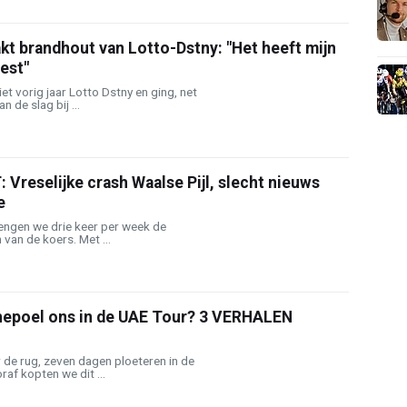
t brandhout van Lotto-Dstny: "Het heeft mijn
est"
t vorig jaar Lotto Dstny en ging, net
 de slag bij ...
reselijke crash Waalse Pijl, slecht nieuws
e
rengen we drie keer per week de
 van de koers. Met ...
nepoel ons in de UAE Tour? 3 VERHALEN
 de rug, zeven dagen ploeteren in de
raf kopten we dit ...