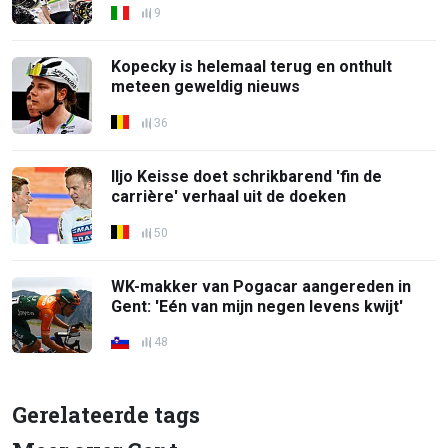
9
Kopecky is helemaal terug en onthult
meteen geweldig nieuws
36
Iljo Keisse doet schrikbarend 'fin de
carrière' verhaal uit de doeken
50
WK-makker van Pogacar aangereden in
Gent: 'Eén van mijn negen levens kwijt'
48
Gerelateerde tags