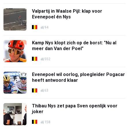
Valpartij in Waalse Pijl: klap voor
Evenepoel én Nys
94
Kamp Nys klopt zich op de borst: "Nu al
meer dan Van der Poel"
552
Evenepoel wil oorlog, ploegleider Pogacar
heeft antwoord klaar
63
Thibau Nys zet papa Sven openlijk voor
joker
158