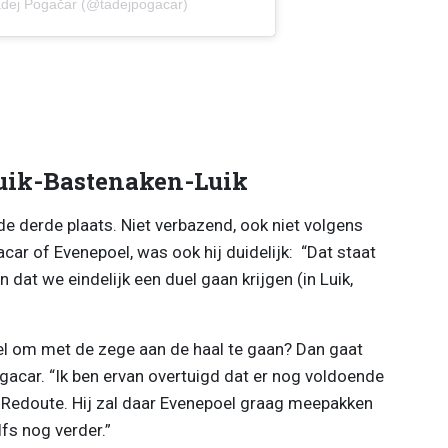
adej Pogačar (@tadejpogacar)
Luik-Bastenaken-Luik
de derde plaats. Niet verbazend, ook niet volgens
ar of Evenepoel, was ook hij duidelijk: “Dat staat
in dat we eindelijk een duel gaan krijgen (in Luik,
el om met de zege aan de haal te gaan? Dan gaat
ogacar. “Ik ben ervan overtuigd dat er nog voldoende
a Redoute. Hij zal daar Evenepoel graag meepakken
fs nog verder.”