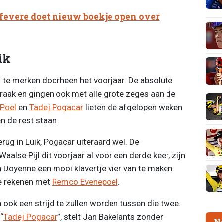
Lefevere doet nieuw boekje open over
ik
ad te merken doorheen het voorjaar. De absolute
raak en gingen ook met alle grote zeges aan de
 Poel
en
Tadej Pogacar
lieten de afgelopen weken
en de rest staan.
rug in Luik, Pogacar uiteraard wel. De
alse Pijl dit voorjaar al voor een derde keer, zijn
a Doyenne een mooi klavertje vier van te maken.
te rekenen met
Remco Evenepoel
.
n ook een strijd te zullen worden tussen die twee.
“
Tadej Pogacar
”, stelt Jan Bakelants zonder
N