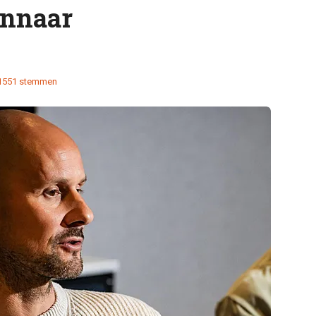
innaar
1551 stemmen