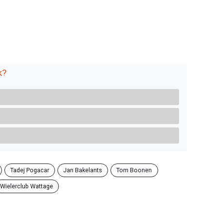
k?
Tadej Pogacar
Jan Bakelants
Tom Boonen
Wielerclub Wattage