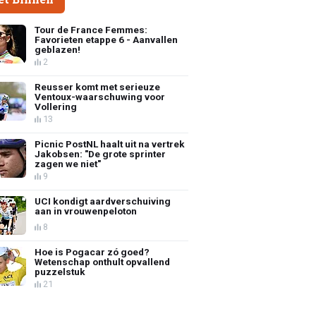
Tour de France Femmes:
Favorieten etappe 6 - Aanvallen
geblazen!
2
Reusser komt met serieuze
Ventoux-waarschuwing voor
Vollering
13
Picnic PostNL haalt uit na vertrek
Jakobsen: "De grote sprinter
zagen we niet"
9
UCI kondigt aardverschuiving
aan in vrouwenpeloton
8
Hoe is Pogacar zó goed?
Wetenschap onthult opvallend
puzzelstuk
21