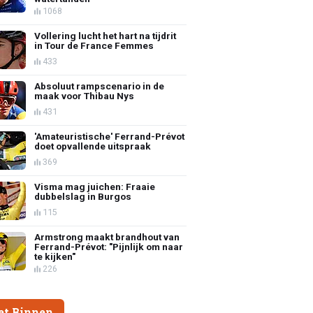
1068
Vollering lucht het hart na tijdrit
in Tour de France Femmes
433
Absoluut rampscenario in de
maak voor Thibau Nys
431
'Amateuristische' Ferrand-Prévot
doet opvallende uitspraak
369
Visma mag juichen: Fraaie
dubbelslag in Burgos
115
Armstrong maakt brandhout van
Ferrand-Prévot: "Pijnlijk om naar
te kijken"
226
et Binnen